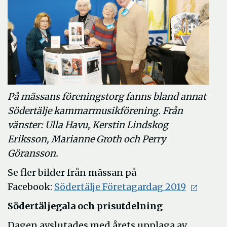
På mässans föreningstorg fanns bland annat
Södertälje kammarmusikförening. Från
vänster: Ulla Havu, Kerstin Lindskog
Eriksson, Marianne Groth och Perry
Göransson.
Se fler bilder från mässan på
Öppna
Facebook:
Södertälje Företagardag 2019
i
Södertäljegala och prisutdelning
nytt
Dagen avslutades med årets upplaga av