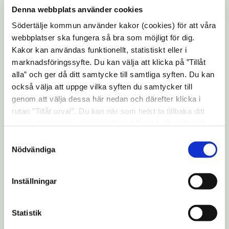
Denna webbplats använder cookies
Södertäljes företagsklimat, varumärke och
attraktionskraft. Dagen består av tre delar:
Södertälje kommun använder kakor (cookies) för att våra
webbplatser ska fungera så bra som möjligt för dig.
Frukostklubben, företagsmässan- och
Kakor kan användas funktionellt, statistiskt eller i
Södertäljegalan.
marknadsföringssyfte. Du kan välja att klicka på ”Tillåt
Drygt 120 utställare
alla” och ger då ditt samtycke till samtliga syften. Du kan
också välja att uppge vilka syften du samtycker till
I år deltog närmare 120 utställare på
genom att välja dessa här nedan och därefter klicka i
mässan. Kommunen hade flera
rutan ”Tillåt urval”. Du kan när som helst ta tillbaka ditt
verksamheter och medarbetare på plats,
samtycke genom att öppna CookieBot på vår sida och
bland annat; samhällsbyggnadskontoret,
klicka på ”Ta tillbaka samtycke”. Genom att klicka på
Samtyckesval
"Visa detaljer" kan du läsa om hur kakorna används och
Nödvändiga
miljökontoret, kontaktcenter och
hur vi och våra leverantörer inhämtar och behandlar
destination Södertälje. Kontaktcenter
personuppgifter.
berättade bland annat om Kim, Södertälje
Inställningar
kommuns nya chatbot. Kim finns på vår
webbplats:
www.sodertalje.se
. Där svarar
Statistik
Kim på medborgarnas frågor alla dagar i