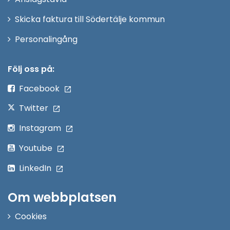
fönster
Skicka faktura till Södertälje kommun
Öppna
Personalingång
i
nytt
Följ oss på:
fönster
Facebook
Twitter
Instagram
Youtube
LinkedIn
Om webbplatsen
Cookies