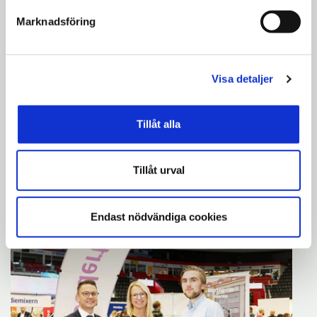
veckan, dygnet runt.
Marknadsföring
Visa detaljer
Tillåt alla
Tillåt urval
Kommunens verksamheter; miljökontoret,
samhällsbyggnadskontoret och
Endast nödvändiga cookies
kontaktcenter hade en gemensam monter.