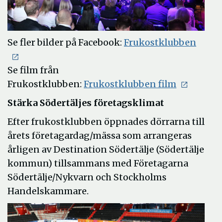
Öppn
Se fler bilder på Facebook:
Frukostklubben
i
nytt
Se film från
Öppna
fönst
Frukostklubben:
Frukostklubben film
i
Stärka Södertäljes företagsklimat
nytt
Efter frukostklubben öppnades dörrarna till
fönster
årets företagardag/mässa som arrangeras
årligen av Destination Södertälje (Södertälje
kommun) tillsammans med Företagarna
Södertälje/Nykvarn och Stockholms
Handelskammare.