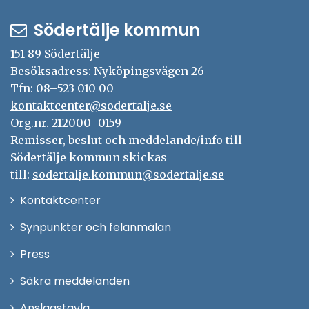
Södertälje kommun
151 89 Södertälje
Besöksadress: Nyköpingsvägen 26
Tfn: 08–523 010 00
kontaktcenter@sodertalje.se
Org.nr. 212000–0159
Remisser, beslut och meddelande/info till
Södertälje kommun skickas
till:
sodertalje.kommun@sodertalje.se
Öppna
Kontaktcenter
i
Synpunkter och felanmälan
nytt
Öppna
Press
fönster
i
Säkra meddelanden
nytt
Anslagstavla