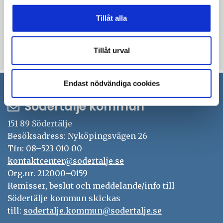
informationsblad från 2018 och 2019
Tillåt alla
Öppna
sodertalje.se/informationsbladet
i
Tillåt urval
Uppdaterad: 2019-01-24
nytt
fönster
Endast nödvändiga cookies
Södertälje kommun
151 89 Södertälje
Besöksadress: Nyköpingsvägen 26
Tfn: 08–523 010 00
kontaktcenter@sodertalje.se
Org.nr. 212000–0159
Remisser, beslut och meddelande/info till
Södertälje kommun skickas
till:
sodertalje.kommun@sodertalje.se