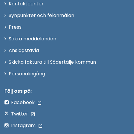
Öppna
Kontaktcenter
i
Synpunkter och felanmälan
nytt
Öppna
Press
fönster
i
Säkra meddelanden
nytt
Anslagstavla
fönster
Skicka faktura till Södertälje kommun
Öppna
Personalingång
i
nytt
Följ oss på:
fönster
Facebook
Twitter
Instagram