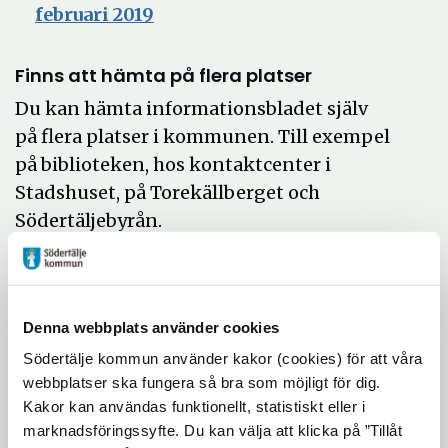
Öppna
februari 2019
i
nytt
Finns att hämta på flera platser
fönster
Du kan hämta informationsbladet själv
på flera platser i kommunen. Till exempel
på biblioteken, hos kontaktcenter i
Stadshuset, på Torekällberget och
Södertäljebyrån.
I det här numret får du bland annat
tips om:
Vinterfest på Stora Torget 14
Denna webbplats använder cookies
februari
Södertälje kommun använder kakor (cookies) för att våra
webbplatser ska fungera så bra som möjligt för dig.
Södertäljes vetenskapsvecka 30
Kakor kan användas funktionellt, statistiskt eller i
januari - 2 februari
marknadsföringssyfte. Du kan välja att klicka på ”Tillåt