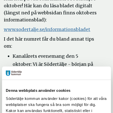
oktober! Här kan du läsa bladet digitalt
(längst ned på webbsidan finns oktobers
informationsblad):
www.sodertalje.se/informationsbladet
I det här numret får du bland annat tips
om:
Kanalårets evenemang den 5
oktober: Vi är Södertälje - början på
fortsättningen
Årets byggnadsverk och renovering
- var med och rösta
Denna webbplats använder cookies
Aktiviteter under kulturlovet vecka
Södertälje kommun använder kakor (cookies) för att våra
44
webbplatser ska fungera så bra som möjligt för dig.
Kakor kan användas funktionellt, statistiskt eller i
Vill du bli en av Södertäljes