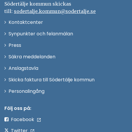
Södertälje kommun skickas
till:
sodertalje.kommun@sodertalje.se
Öppna
Kontaktcenter
i
Synpunkter och felanmälan
nytt
Öppna
Press
fönster
i
Säkra meddelanden
nytt
Anslagstavla
fönster
Skicka faktura till Södertälje kommun
Öppna
Personalingång
i
nytt
Följ oss på:
fönster
Facebook
Twitter