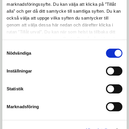
marknadsföringssyfte. Du kan välja att klicka på ”Tillåt
vintercyklister?
alla” och ger då ditt samtycke till samtliga syften. Du kan
Yrkesutbildningsmässa den 17
också välja att uppge vilka syften du samtycker till
genom att välja dessa här nedan och därefter klicka i
oktober
rutan ”Tillåt urval”. Du kan när som helst ta tillbaka ditt
Föreläsningar och
samtycke genom att öppna CookieBot på vår sida och
musikevenemang
klicka på ”Ta tillbaka samtycke”. Genom att klicka på
Samtyckesval
"Visa detaljer" kan du läsa om hur kakorna används och
Nödvändiga
Svampguidning i Tunaskogen 5
hur vi och våra leverantörer inhämtar och behandlar
oktober
personuppgifter.
Inställningar
Digital vecka på Stadsbiblioteket
Konstutställningar
Statistik
Får du inte informationsbladet i
brevlådan?
Marknadsföring
Mejla till
info@sodertalje.se
och skriv
vilken adress du har så tar vi upp det med