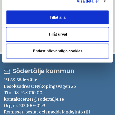
de som delar ut bladet.
Visa detaljer
Du kan hämta bladet själv på flera platser
Tillåt alla
i kommunen. Till exempel på biblioteken,
hos kontaktcenter i Stadshuset, på
Torekällberget och Södertäljebyrån.
Tillåt urval
Uppdaterad: 2019-09-25
Endast nödvändiga cookies
Södertälje kommun
151 89 Södertälje
Besöksadress: Nyköpingsvägen 26
Tfn: 08–523 010 00
kontaktcenter@sodertalje.se
Org.nr. 212000–0159
Remisser, beslut och meddelande/info till