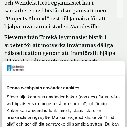
och Wendela Hebbegymnasiet har i
samarbete med biståndsorganisationen
”Projects Abroad” rest till Jamaica för att
hjälpa invånarna i staden Mandeville.
Eleverna från Torekällgymnasiet bistår i
arbetet för att motverka invånarnas dåliga
hälsosituation genom att framförallt hjälpa
till med att återuppbygga skolor och
byggnader som är bristfälliga i sina sanitära
lösningar eller har skadats i orkaner.
Eleverna från Wendela Hebbegymnasiets
Denna webbplats använder cookies
estetiska program med inriktning estetik
Södertälje kommun använder kakor (cookies) för att våra
och media har i uppdrag att dokumentera
webbplatser ska fungera så bra som möjligt för dig.
projektet med bilder och film. Själva
Kakor kan användas funktionellt, statistiskt eller i
projektresan är en viktig del i den
marknadsföringssyfte. Du kan välja att klicka på ”Tillåt
dokumentationen.
alla” och ger då ditt samtycke till samtliga syften. Du kan