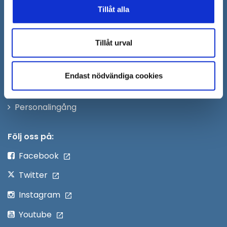
i
Synpunkter och felanmälan
Tillåt alla
nytt
Öppna
Press
fönster
i
Tillåt urval
Säkra meddelanden
nytt
Anslagstavla
fönster
Endast nödvändiga cookies
Skicka faktura till Södertälje kommun
Öppna
Personalingång
i
nytt
Följ oss på:
fönster
Facebook
Twitter
Instagram
Youtube