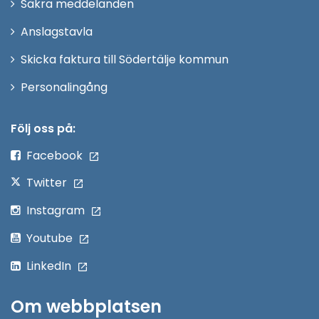
Säkra meddelanden
nytt
Anslagstavla
fönster
Skicka faktura till Södertälje kommun
Öppna
Personalingång
i
nytt
Följ oss på:
fönster
Facebook
Twitter
Instagram
Youtube
LinkedIn
Om webbplatsen