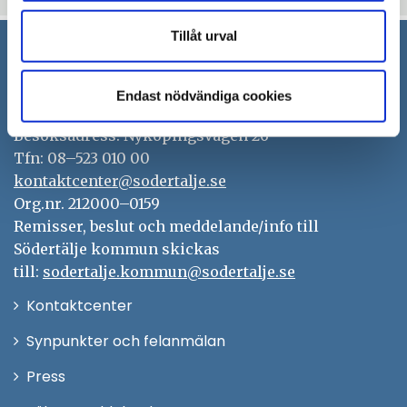
Tillåt urval
Södertälje kommun
Endast nödvändiga cookies
151 89 Södertälje
Besöksadress: Nyköpingsvägen 26
Tfn: 08–523 010 00
kontaktcenter@sodertalje.se
Org.nr. 212000–0159
Remisser, beslut och meddelande/info till
Södertälje kommun skickas
till:
sodertalje.kommun@sodertalje.se
Öppna
Kontaktcenter
i
Synpunkter och felanmälan
nytt
Öppna
Press
fönster
i