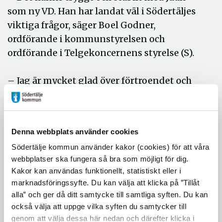
som ny VD. Han har landat väl i Södertäljes
viktiga frågor, säger Boel Godner,
ordförande i kommunstyrelsen och
ordförande i Telgekoncernens styrelse (S).
– Jag är mycket glad över förtroendet och
ser fram emot att få fortsätta arbeta med
alla spännande utmaningar som
Telgekoncernen står inför, säger Juan
Denna webbplats använder cookies
Copovi-Mena. Att få möjlighet att utveckla
Södertälje kommun använder kakor (cookies) för att våra
våra verksamheter, som är en viktig del i
webbplatser ska fungera så bra som möjligt för dig.
Södertäljebornas vardag och framtid, är
Kakor kan användas funktionellt, statistiskt eller i
något som ligger mig mycket varmt om
marknadsföringssyfte. Du kan välja att klicka på ”Tillåt
hjärtat.
alla” och ger då ditt samtycke till samtliga syften. Du kan
också välja att uppge vilka syften du samtycker till
Juan Copovi-Mena tillträdde som
genom att välja dessa här nedan och därefter klicka i