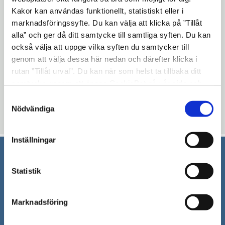
Bussar, räddningstjänsten, fotgängare och
Kakor kan användas funktionellt, statistiskt eller i
cyklister kommer dock att kunna färdas på
marknadsföringssyfte. Du kan välja att klicka på ”Tillåt
Slussgatan under dessa dagar. Att
alla” och ger då ditt samtycke till samtliga syften. Du kan
också välja att uppge vilka syften du samtycker till
Sjöfartsverket asfalterar beror på att vägen
genom att välja dessa här nedan och därefter klicka i
har fått skador efter spontningar av
rutan ”Tillåt urval”. Du kan när som helst ta tillbaka ditt
slussen.
samtycke genom att öppna CookieBot på vår sida och
Läs mer på Sjöfartsverkets webbplats.
klicka på ”Ta tillbaka samtycke”. Genom att klicka på
Samtyckesval
"Visa detaljer" kan du läsa om hur kakorna används och
Nödvändiga
Uppdaterad: 2019-07-26
hur vi och våra leverantörer inhämtar och behandlar
personuppgifter.
Inställningar
Södertälje kommun
Statistik
151 89 Södertälje
Besöksadress: Nyköpingsvägen 26
Marknadsföring
Tfn: 08–523 010 00