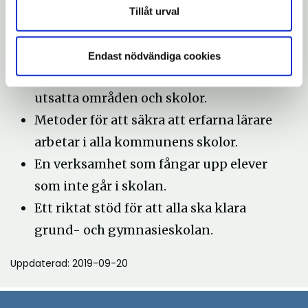
organisation och resurser för att
Tillåt urval
motverka skolsegregation.
Stöd och utbildningsinsatser för
Endast nödvändiga cookies
skolledare och lärare som arbetar i
utsatta områden och skolor.
Metoder för att säkra att erfarna lärare
arbetar i alla kommunens skolor.
En verksamhet som fångar upp elever
som inte går i skolan.
Ett riktat stöd för att alla ska klara
grund- och gymnasieskolan.
Uppdaterad: 2019-09-20