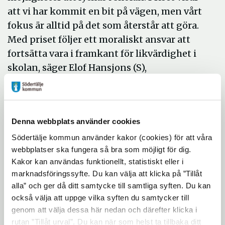
att vi har kommit en bit på vägen, men vårt
fokus är alltid på det som återstår att göra.
Med priset följer ett moraliskt ansvar att
fortsätta vara i framkant för likvärdighet i
skolan, säger Elof Hansjons (S),
utbildningsnämndens ordförande.
Han fortsätter:
– Ytterst är detta ett pris till alla de lärare i
Denna webbplats använder cookies
vår kommun som arbetat hårt med att
Södertälje kommun använder kakor (cookies) för att våra
utveckla undervisningen och till alla de
webbplatser ska fungera så bra som möjligt för dig.
elever som ansträngt sig för att lyckas i sina
Kakor kan användas funktionellt, statistiskt eller i
marknadsföringssyfte. Du kan välja att klicka på ”Tillåt
studier.
alla” och ger då ditt samtycke till samtliga syften. Du kan
Utdelningen av priset kommer att ske
också välja att uppge vilka syften du samtycker till
fredagen den 4 oktober under
genom att välja dessa här nedan och därefter klicka i
rutan ”Tillåt urval”. Du kan när som helst ta tillbaka ditt
”Jämlikhetsdagen” som arrangeras av ABF