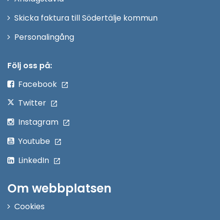
fönster
Skicka faktura till Södertälje kommun
Öppna
Personalingång
i
nytt
Följ oss på:
fönster
Facebook
Twitter
Instagram
Youtube
LinkedIn
Om webbplatsen
Cookies