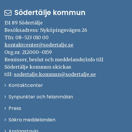
Södertälje kommun
151 89 Södertälje
Besöksadress: Nyköpingsvägen 26
Tfn: 08–523 010 00
kontaktcenter@sodertalje.se
Org.nr. 212000–0159
Remisser, beslut och meddelande/info till
Södertälje kommun skickas
till:
sodertalje.kommun@sodertalje.se
Öppna
Kontaktcenter
i
Synpunkter och felanmälan
nytt
Öppna
Press
fönster
i
Säkra meddelanden
nytt
Anslagstavla