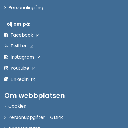
Öppna
Personalingång
i
nytt
Följ oss på:
fönster
Facebook
Twitter
Instagram
Youtube
LinkedIn
Om webbplatsen
Cookies
Personuppgifter - GDPR