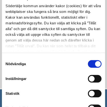
Södertälje kommun använder kakor (cookies) för att våra
webbplatser ska fungera så bra som möjligt för dig.
Under 2 och 3 oktober kommer provtagning
Kakor kan användas funktionellt, statistiskt eller i
att utföras på olika platser vid parkeringen
marknadsföringssyfte. Du kan välja att klicka på ”Tillåt
invid Järna station. Det är en geoteknisk
alla” och ger då ditt samtycke till samtliga syften. Du kan
utredning av markens förutsättningar. Det
också välja att uppge vilka syften du samtycker till
här blir en del av utredningsunderlaget för
genom att välja dessa här nedan och därefter klicka i
rutan ”Tillåt urval”. Du kan när som helst ta tillbaka ditt
framtida upprustningsarbetet av Södra
samtycke genom att öppna CookieBot på vår sida och
Järnvägsgatan samt parkeringen vid
klicka på ”Ta tillbaka samtycke”. Genom att klicka på
Samtyckesval
stationen.
"Visa detaljer" kan du läsa om hur kakorna används och
Nödvändiga
hur vi och våra leverantörer inhämtar och behandlar
personuppgifter.
Inställningar
Uppdaterad: 2019-09-27
Statistik
Södertälje kommun