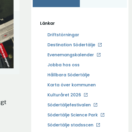
Länkar
Driftstörningar
Ö
Destination Södertälje
p
Evenemangskalender
p
Ö
Jobba hos oss
n
p
a
Hållbara Södertälje
p
i
Karta över kommunen
n
n
a
Kulturåret 2026
y
i
igt
t
Södertäljefestivalen
n
t
Ö
Södertälje Science Park
y
f
p
t
Södertälje stadsscen
ö
p
t