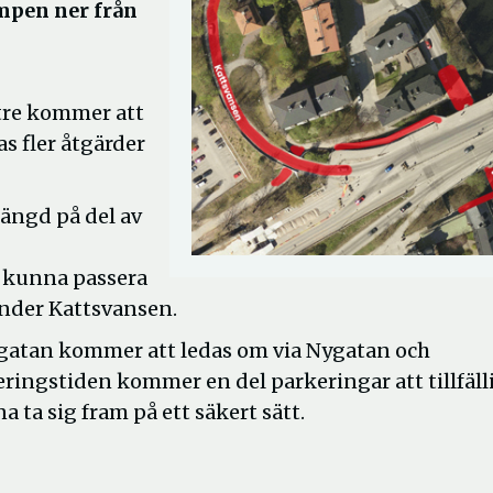
mpen ner från
 tre kommer att
s fler åtgärder
ängd på del av
t kunna passera
under Kattsvansen.
lgatan kommer att ledas om via Nygatan och
eringstiden kommer en del parkeringar att tillfäll
a ta sig fram på ett säkert sätt.