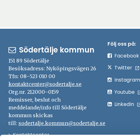
Följ oss på:
Södertälje kommun
Facebook
151 89 Södertälje
Twitter
Besöksadress: Nyköpingsvägen 26
Tfn: 08–523 010 00
Instagram
kontaktcenter@sodertalje.se
Youtube
Org.nr. 212000–0159
Remisser, beslut och
LinkedIn
meddelande/info till Södertälje
kommun skickas
till:
sodertalje.kommun@sodertalje.se
Öppna
Kontaktcenter