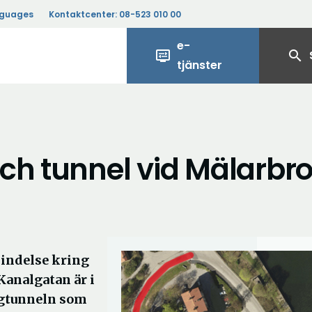
nguages
Kontaktcenter:
08-523 010 00
e-
display_settings
search
tjänster
ch tunnel vid Mälarbr
bindelse kring
Kanalgatan är i
ngtunneln som