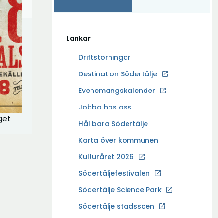
Länkar
Driftstörningar
Ö
Destination Södertälje
p
Evenemangskalender
p
Ö
Jobba hos oss
n
get
p
a
Hållbara Södertälje
p
i
Karta över kommunen
n
n
a
Kulturåret 2026
y
i
t
Södertäljefestivalen
n
t
Ö
Södertälje Science Park
y
f
p
t
Södertälje stadsscen
ö
p
t