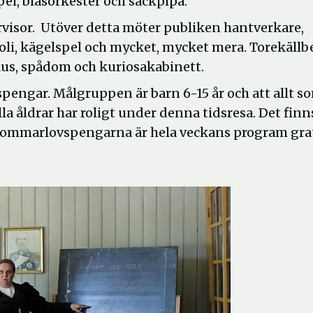
el, blåsorkester och säckpipa.
rvisor. Utöver detta möter publiken hantverkare,
voli, kägelspel och mycket, mycket mera. Torekällb
us, spådom och kuriosakabinett.
pengar. Målgruppen är barn 6-15 år och att allt s
la åldrar har roligt under denna tidsresa. Det finn
a sommarlovspengarna är hela veckans program grat