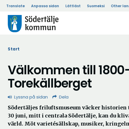
Translate
Anpassa sidan
Lättläst
Suomeksi
Other la
Start
Välkommen till 1800
Torekällberget
Lyssna på sidan
Dela
Södertäljes friluftsmuseum väcker historien t
30 juni, mitt i centrala Södertälje, kan du kli
värld. Möt varietésällskap, musiker, kringe