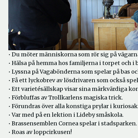
• Du möter människorna som rör sig på vägarna,
• Hälsa på hemma hos familjerna i torpet och i
• Lyssna på Vagabönderna som spelar på bas oc
• Få ett lyckobrev av lösdrivaren som också spel
• Ett varietésällskap visar sina märkvärdiga kon
• Förbluffas av Trollkarlens magiska trick.
• Förundras över alla konstiga prylar i kuriosak
• Var med på en lektion i Lideby småskola.
• Brassensemblen Cornea spelar i stadsparken.
• Roas av loppcirkusen!