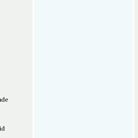
ade
id