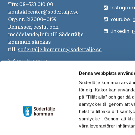
Tfn: 08–523 010 00
Instagram
kontaktcenter@sodertalje.se
Youtube
Org.nr. 212000–0159
Remisser, beslut och
LinkedIn
meddelande/info till Södertälje
kommun skickas
till:
sodertalje.kommun@sodertalje.se
Öppna
Kontaktcenter
i
Synpunkter och felanmälan
Denna webbplats använde
nytt
Södertälje kommun använde
Öppna
Press
fönster
för dig. Kakor kan användas
i
Säkra meddelanden
på ”Tillåt alla” och ger då
nytt
samtycker till genom att vä
Anslagstavla
fönster
helst ta tillbaka ditt samt
Skicka faktura till Södertälje
samtycke”. Genom att klic
våra leverantörer inhämtar
kommun