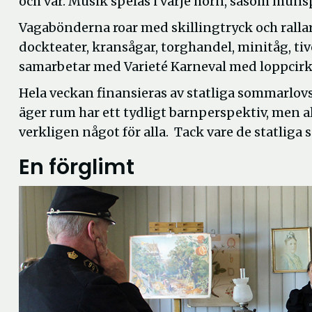
och var. Musik spelas i varje hörn, såsom munsp
Vagabönderna roar med skillingtryck och ralla
dockteater, kransågar, torghandel, minitåg, ti
samarbetar med Varieté Karneval med loppcirk
Hela veckan finansieras av statliga sommarlovs
äger rum har ett tydligt barnperspektiv, men al
verkligen något för alla. Tack vare de statlig
En förglimt