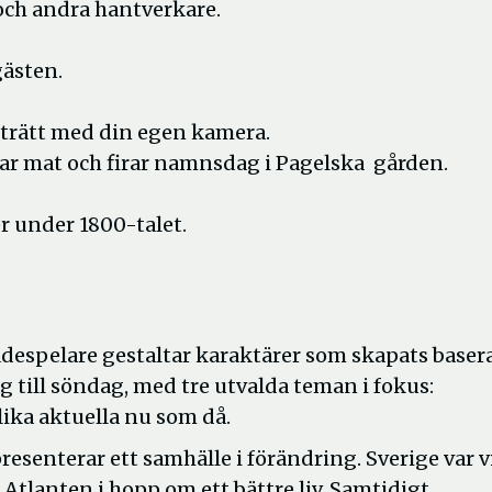
och andra hantverkare.
ästen.
orträtt med din egen kamera.
ar mat och firar namnsdag i Pagelska gården.
 under 1800-talet.
ådespelare gestaltar karaktärer som skapats baser
ag till söndag, med tre utvalda teman i fokus:
lika aktuella nu som då.
resenterar ett samhälle i förändring. Sverige var v
 Atlanten i hopp om ett bättre liv. Samtidigt