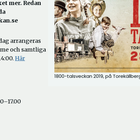
ket mer. Redan
da
kan.se
sdag arrangeras
mme och samtliga
14:00.
Här
1800-talsveckan 2019, på Torekällber
00–17.00