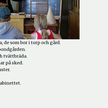
 de som bor i torp och gård.
 bondgården.
h tvättbräda.
ar på sked.
ster.
abinettet.