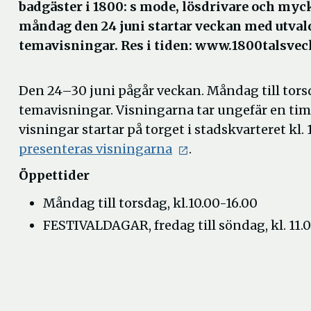
badgäster i 1800: s mode, lösdrivare och myc
måndag den 24 juni startar veckan med utval
temavisningar. Res i tiden: www.1800talsvec
Den 24–30 juni pågår veckan. Måndag till tor
temavisningar. Visningarna tar ungefär en ti
visningar startar på torget i stadskvarteret kl. 
Öppna
presenteras visningarna
.
i
Öppettider
nytt
Måndag till torsdag, kl.10.00-16.00
fönster
FESTIVALDAGAR, fredag till söndag, kl. 11.