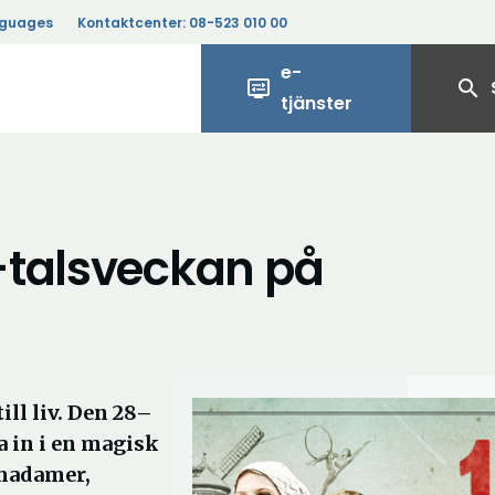
nguages
Kontaktcenter:
08-523 010 00
e-
display_settings
search
tjänster
-talsveckan på
ill liv. Den 28–
va in i en magisk
lmadamer,