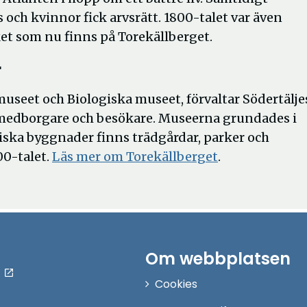
s och kvinnor fick arvsrätt. 1800-talet var även
oket som nu finns på Torekällberget.
r
useet och Biologiska museet, förvaltar Södertälje
ör medborgare och besökare. Museerna grundades i
riska byggnader finns trädgårdar, parker och
Öppna
00-talet.
Läs mer om Torekällberget
.
i
nytt
fönster
Om webbplatsen
Cookies