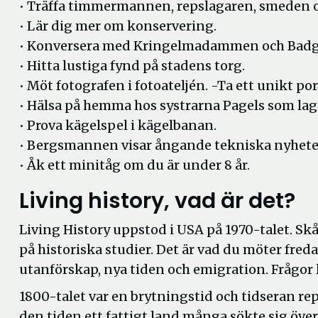
• Träffa timmermannen, repslagaren, smeden 
• Lär dig mer om konservering.
• Konversera med Kringelmadammen och Badg
• Hitta lustiga fynd på stadens torg.
• Möt fotografen i fotoateljén. -Ta ett unikt p
• Hälsa på hemma hos systrarna Pagels som lag
• Prova kägelspel i kägelbanan.
• Bergsmannen visar ångande tekniska nyheter
• Åk ett minitåg om du är under 8 år.
Living history, vad är det?
Living History uppstod i USA på 1970-talet. Sk
på historiska studier. Det är vad du möter fred
utanförskap, nya tiden och emigration. Frågor 
1800-talet var en brytningstid och tidseran rep
den tiden ett fattigt land många sökte sig över