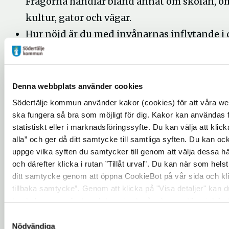
Frågorna handlar bland annat om skolan, o
kultur, gator och vägar.
Hur nöjd är du med invånarnas inflytande i 
kommun?
Frågorna handlar bland annat om vilka
möjligheter man har att komma i kontakt 
Denna webbplats använder cookies
kommunens politiker och vilket förtroend
Södertälje kommun använder kakor (cookies) för att våra we
har för dem.
ska fungera så bra som möjligt för dig. Kakor kan användas fu
statistiskt eller i marknadsföringssyfte. Du kan välja att klicka
Webbenkäten går även att besvara på engelska, 
alla” och ger då ditt samtycke till samtliga syften. Du kan ock
uppge vilka syften du samtycker till genom att välja dessa h
och spanska. Pappersenkäten finns tillgänglig 
och därefter klicka i rutan ”Tillåt urval”. Du kan när som helst 
arabiska. Information om hur uppgiftslämnaren 
ditt samtycke genom att öppna CookieBot på vår sida och kl
väga för att beställa en sådan enkät finns i
tillbaka samtycke”. Genom att klicka på "Visa detaljer" kan 
informationsbrevet med inloggningsuppgifter 
hur kakorna används och hur vi och våra leverantörer inhäm
arabiska).
behandlar personuppgifter.
Samtyckesval
Nödvändiga