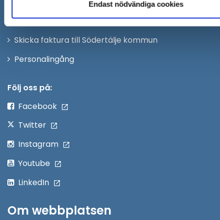
Säkra meddelanden
Endast nödvändiga cookies
nytt
Anslagstavla
fönster
Skicka faktura till Södertälje kommun
Öppna
Personalingång
i
nytt
Följ oss på:
fönster
Facebook
Twitter
Instagram
Youtube
LinkedIn
Om webbplatsen