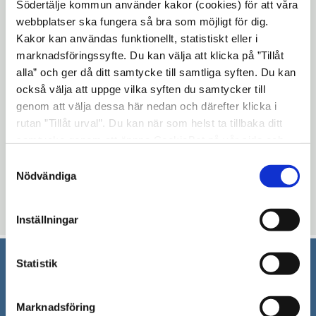
Södertälje kommun använder kakor (cookies) för att våra
Det pågår elarbeten vilket gör att körfält
webbplatser ska fungera så bra som möjligt för dig.
kommer att stängas av på Oxbacksleden,
Kakor kan användas funktionellt, statistiskt eller i
nära korsningen
marknadsföringssyfte. Du kan välja att klicka på ”Tillåt
Järnagatan/Nyköpingsvägen, under en
alla” och ger då ditt samtycke till samtliga syften. Du kan
period på två veckor. Avstängningen
också välja att uppge vilka syften du samtycker till
kommer att flyttas mellan olika körfält
genom att välja dessa här nedan och därefter klicka i
rutan ”Tillåt urval”. Du kan när som helst ta tillbaka ditt
under arbetets gång.
samtycke genom att öppna CookieBot på vår sida och
klicka på ”Ta tillbaka samtycke”. Genom att klicka på
Samtyckesval
"Visa detaljer" kan du läsa om hur kakorna används och
Nödvändiga
hur vi och våra leverantörer inhämtar och behandlar
personuppgifter.
Uppdaterad: 2020-03-10
Inställningar
Statistik
Södertälje kommun
Marknadsföring
151 89 Södertälje