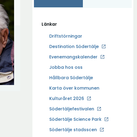
Länkar
Driftstörningar
Ö
Destination Södertälje
p
Evenemangskalender
p
Ö
Jobba hos oss
n
p
a
Hållbara Södertälje
p
i
Karta över kommunen
n
n
a
Kulturåret 2026
y
i
t
Södertäljefestivalen
n
t
Ö
Södertälje Science Park
y
f
p
t
Södertälje stadsscen
ö
p
t