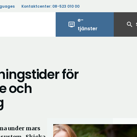
nguages
Kontaktcenter:
08-523 010 00
e-
display_settings
search
tjänster
ingstider för
e och
g
ma under mars
ssystem. Skicka