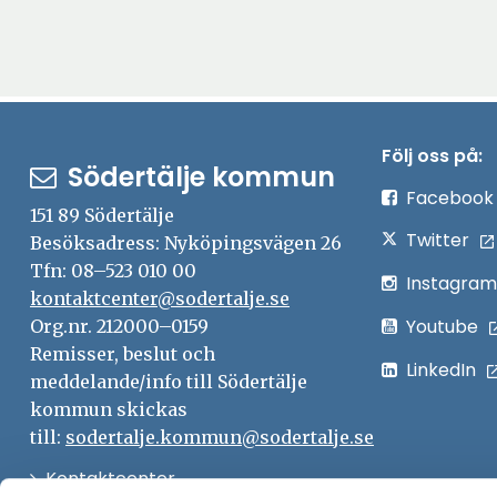
Följ oss på:
Södertälje kommun
Facebook
151 89 Södertälje
Twitter
Besöksadress: Nyköpingsvägen 26
Tfn: 08–523 010 00
Instagram
kontaktcenter@sodertalje.se
Youtube
Org.nr. 212000–0159
Remisser, beslut och
LinkedIn
meddelande/info till Södertälje
kommun skickas
till:
sodertalje.kommun@sodertalje.se
Öppna
Kontaktcenter