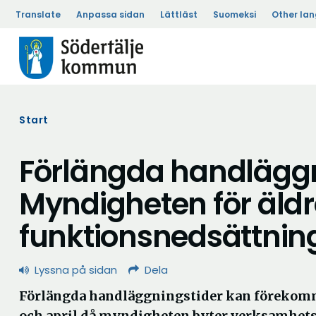
Translate
Anpassa sidan
Lättläst
Suomeksi
Other la
Start
Förlängda handläggn
Myndigheten för äldr
funktionsnedsättnin
Lyssna på sidan
Dela
Förlängda handläggningstider kan förekom
och april då myndigheten byter verksamhet