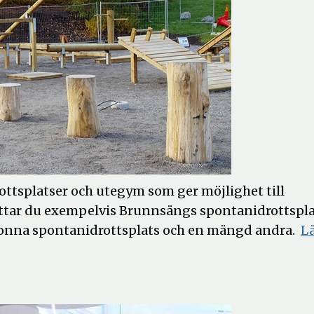
ttsplatser och utegym som ger möjlighet till
ittar du exempelvis Brunnsängs spontanidrottspla
Ronna spontanidrottsplats och en mängd andra.
L