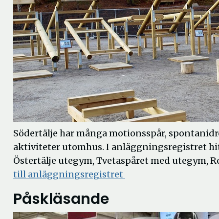
Södertälje har många motionsspår, spontanidro
aktiviteter utomhus. I anläggningsregistret h
Östertälje utegym, Tvetaspåret med utegym, 
Öppna
till anläggningsregistret
i
Påskläsande
nytt
fönster