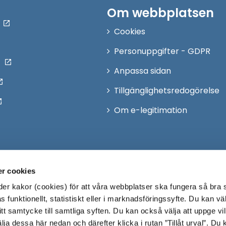
Om webbplatsen
Cookies
Personuppgifter - GDPR
Anpassa sidan
Tillgänglighetsredogörelse
Om e-legitimation
r cookies
r kakor (cookies) för att våra webbplatser ska fungera så bra 
 funktionellt, statistiskt eller i marknadsföringssyfte. Du kan väl
 ditt samtycke till samtliga syften. Du kan också välja att uppge vi
lja dessa här nedan och därefter klicka i rutan ”Tillåt urval”. Du