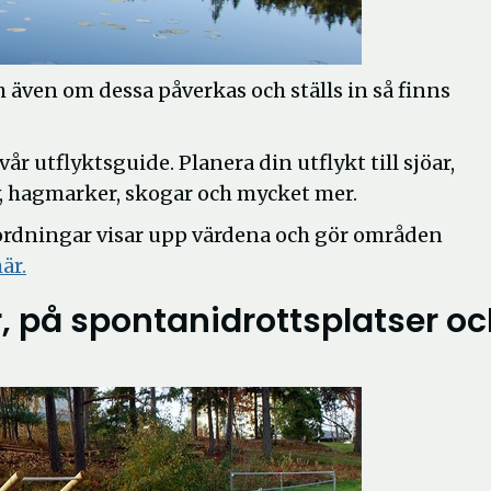
även om dessa påverkas och ställs in så finns
år utflyktsguide. Planera din utflykt till sjöar,
liv, hagmarker, skogar och mycket mer.
 anordningar visar upp värdena och gör områden
är.
, på spontanidrottsplatser o