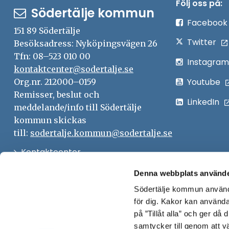
Följ oss på:
Södertälje kommun
Facebook
151 89 Södertälje
Twitter
Besöksadress: Nyköpingsvägen 26
Tfn: 08–523 010 00
Instagram
kontaktcenter@sodertalje.se
Youtube
Org.nr. 212000–0159
Remisser, beslut och
LinkedIn
meddelande/info till Södertälje
kommun skickas
till:
sodertalje.kommun@sodertalje.se
Öppna
Kontaktcenter
i
Synpunkter och felanmälan
Denna webbplats använde
nytt
Södertälje kommun använde
Öppna
Press
fönster
för dig. Kakor kan användas
i
Säkra meddelanden
på ”Tillåt alla” och ger då
nytt
samtycker till genom att vä