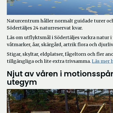
Naturcentrum håller normalt guidade turer och 
Södertäljes 24 naturreservat kvar.
Läs om utflyktsmål i Södertäljes vackra natur i v
våtmarker, åar, skärgård, artrik flora och djur
Stigar, skyltar, eldplatser, fågeltorn och fler
tillgängliga och lite extra trivsamma.
Läs mer h
Njut av våren i motionsspår
utegym