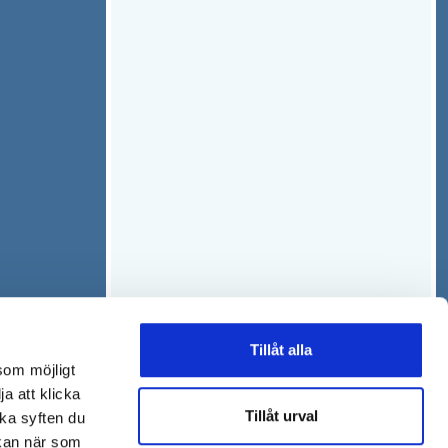
Tillåt alla
som möjligt
ja att klicka
Tillåt urval
lka syften du
 kan när som