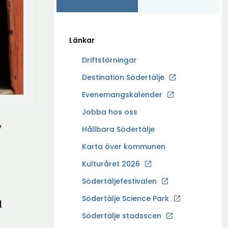
Länkar
Driftstörningar
Ö
Destination Södertälje
p
Evenemangskalender
p
Ö
Jobba hos oss
n
,
p
a
Hållbara Södertälje
p
i
Karta över kommunen
n
n
a
Kulturåret 2026
y
i
t
Södertäljefestivalen
n
t
Ö
Södertälje Science Park
y
l
f
p
t
Södertälje stadsscen
ö
p
t