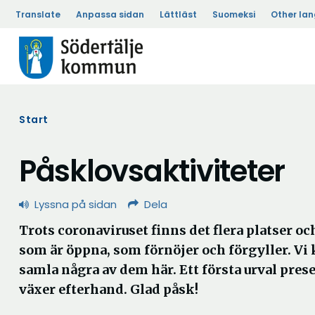
Translate
Anpassa sidan
Lättläst
Suomeksi
Other la
Start
Påsklovsaktiviteter
Lyssna på sidan
Dela
Trots coronaviruset finns det flera platser oc
som är öppna, som förnöjer och förgyller. Vi
samla några av dem här. Ett första urval prese
växer efterhand. Glad påsk!