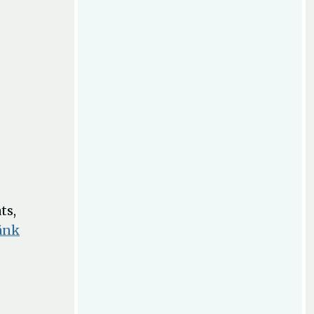
ts,
änk