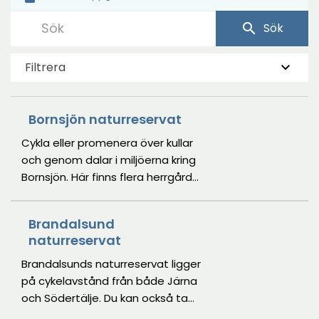
search
Sök
Filtrera
Bornsjön naturreservat
Cykla eller promenera över kullar
och genom dalar i miljöerna kring
Bornsjön. Här finns flera herrgårdar
och slott vilket påverkat hur
landskapet ser ut. Bornsjön är en
Brandalsund
stor och näringsfattig sjö med
naturreservat
intressant växt- och djurliv. Den är
bland annat en viktig
Brandalsunds naturreservat ligger
häckningslokal för fiskgjuse och
på cykelavstånd från både Järna
storlom. I reservatet samsas
och Södertälje. Du kan också ta
modernt skött åkermark med
dig hit med båt och lägga till i den