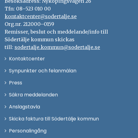
Besöksadress: Nyköpingsvägen 26
Tfn: 08–523 010 00
kontaktcenter@sodertalje.se
Org.nr. 212000–0159
Remisser, beslut och meddelande/info till
Södertälje kommun skickas
till:
sodertalje.kommun@sodertalje.se
Öppna
Kontaktcenter
i
Synpunkter och felanmälan
nytt
Öppna
Press
fönster
i
Säkra meddelanden
nytt
Anslagstavla
fönster
Skicka faktura till Södertälje kommun
Öppna
Personalingång