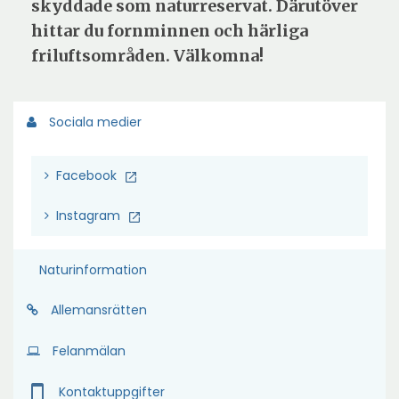
skyddade som naturreservat. Därutöver
hittar du fornminnen och härliga
friluftsområden. Välkomna!
Sociala medier
Facebook
Instagram
Naturinformation
Allemansrätten
Felanmälan
smartphone
Kontaktuppgifter