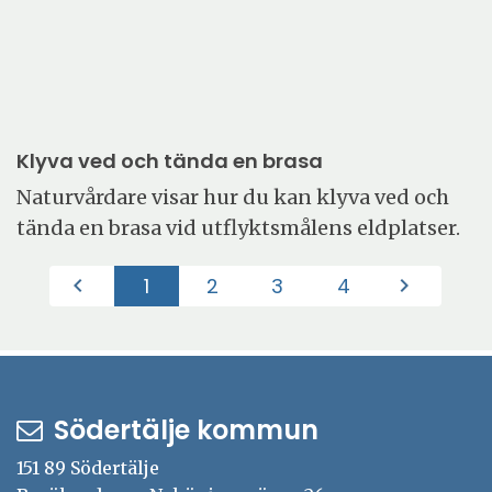
Klyva ved och tända en brasa
Naturvårdare visar hur du kan klyva ved och
tända en brasa vid utflyktsmålens eldplatser.
1
2
3
4
chevron_left
chevron_right
(Aktuell)
Södertälje kommun
151 89 Södertälje