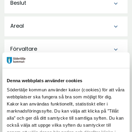
Beslut
expand_more
Areal
expand_more
Förvaltare
expand_more
In English
expand_more
Denna webbplats använder cookies
Södertälje kommun använder kakor (cookies) för att våra
Dokument
webbplatser ska fungera så bra som möjligt för dig.
Kakor kan användas funktionellt, statistiskt eller i
Reservatsbeslut Tullgarn
marknadsföringssyfte. Du kan välja att klicka på ”Tillåt
Ö
naturvårdsområde.pdf
(143,66 kB)
alla” och ger då ditt samtycke till samtliga syften. Du kan
p
också välja att uppge vilka syften du samtycker till
Ö