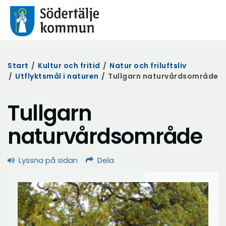
Start
/
Kultur och fritid
/
Natur och friluftsliv
/
Utflyktsmål i naturen
/
Tullgarn naturvårdsområde
Tullgarn
naturvårdsområde
Lyssna på sidan
Dela