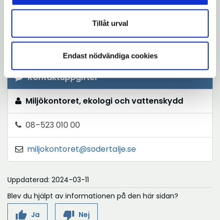
n
i
y
a
Facebook
n
t
Tillåt urval
i
y
t
Instagram
n
t
f
Endast nödvändiga cookies
y
t
ö
t
f
n
Kontaktuppgifter
t
ö
s
f
Miljökontoret, ekologi och vattenskydd
n
t
ö
s
e
08–523 010 00
n
t
r
s
e
miljokontoret@sodertalje.se
t
r
e
Uppdaterad: 2024-03-11
r
Blev du hjälpt av informationen på den här sidan?
thumb_up
thumb_down
Ja
Nej