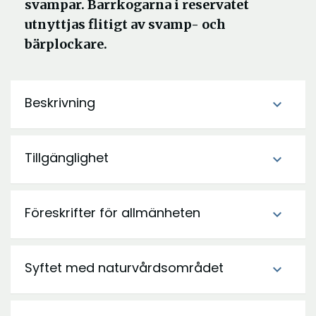
svampar. Barrkogarna i reservatet
utnyttjas flitigt av svamp- och
bärplockare.
Beskrivning
expand_more
Tillgänglighet
expand_more
Föreskrifter för allmänheten
expand_more
Syftet med naturvårdsområdet
expand_more