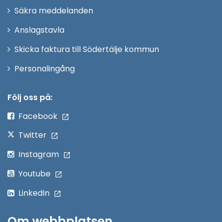
i
Säkra meddelanden
nytt
Anslagstavla
fönster
Skicka faktura till Södertälje kommun
Öppna
Personalingång
i
nytt
Följ oss på:
fönster
Facebook
Twitter
Instagram
Youtube
LinkedIn
Om webbplatsen