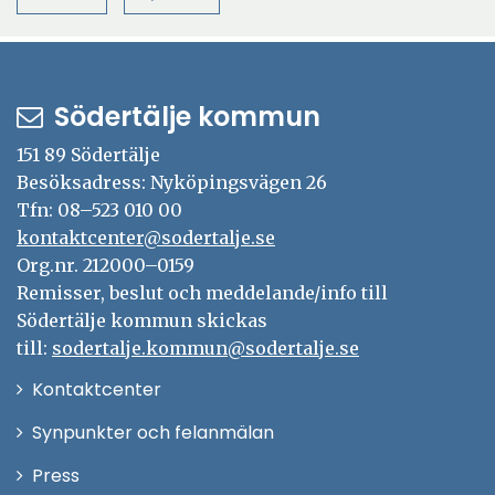
Södertälje kommun
151 89 Södertälje
Besöksadress: Nyköpingsvägen 26
Tfn: 08–523 010 00
kontaktcenter@sodertalje.se
Org.nr. 212000–0159
Remisser, beslut och meddelande/info till
Södertälje kommun skickas
till:
sodertalje.kommun@sodertalje.se
Öppna
Kontaktcenter
i
Synpunkter och felanmälan
nytt
Öppna
Press
fönster