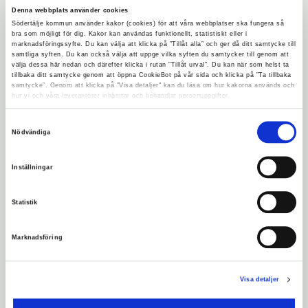
Denna webbplats använder cookies
Simone Grind och Robin Tidblom från Under
Södertälje kommun använder kakor (cookies) för att våra webbplatser ska fungera så
bra som möjligt för dig. Kakor kan användas funktionellt, statistiskt eller i
Tallarna.
marknadsföringssyfte. Du kan välja att klicka på ”Tillåt alla” och ger då ditt samtycke till
samtliga syften. Du kan också välja att uppge vilka syften du samtycker till genom att
välja dessa här nedan och därefter klicka i rutan ”Tillåt urval”. Du kan när som helst ta
tillbaka ditt samtycke genom att öppna CookieBot på vår sida och klicka på ”Ta tillbaka
samtycke”. Genom att klicka på "Visa detaljer" kan du läsa om hur kakorna används och
hur vi och våra leverantörer inhämtar och behandlar personuppgifter.
Samtyckesval
Nödvändiga
Inställningar
Statistik
Simone Grind vid Under Tallarnas
Marknadsföring
purjolöksodling.
Visa detaljer