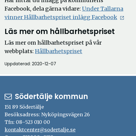
Här hittar du inlägg på kommunens
Facebook, dela gärna vidare:
Under Tallarna
Öppna
vinner Hållbarhetspriset inlägg Facebook
i
Läs mer om hållbarhetspriset
nytt
fönste
Läs mer om hållbarhetspriset på vår
webbplats:
Hållbarhetspriset
Uppdaterad: 2020-12-07
Södertälje kommun
151 89 Södertälje
Besöksadress: Nyköpingsvägen 26
Tfn: 08–523 010 00
kontaktcenter@sodertalje.se