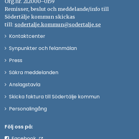
Org.nr. 212000–0159
Remisser, beslut och meddelande/info till
Södertälje kommun skickas
till:
sodertalje.kommun@sodertalje.se
Öppna
Kontaktcenter
i
Synpunkter och felanmälan
nytt
Öppna
Press
fönster
i
Säkra meddelanden
nytt
Anslagstavla
fönster
Skicka faktura till Södertälje kommun
Öppna
Personalingång
i
nytt
Följ oss på:
fönster
Facebook