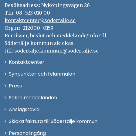
Besöksadress: Nyköpingsvägen 26
Tfn: 08–523 010 00
kontaktcenter@sodertalje.se
Org.nr. 212000–0159
Remisser, beslut och meddelande/info till
Södertälje kommun skickas
till:
sodertalje.kommun@sodertalje.se
Öppna
Kontaktcenter
i
Synpunkter och felanmälan
nytt
Öppna
Press
fönster
i
Säkra meddelanden
nytt
Anslagstavla
fönster
Skicka faktura till Södertälje kommun
Öppna
Personalingång