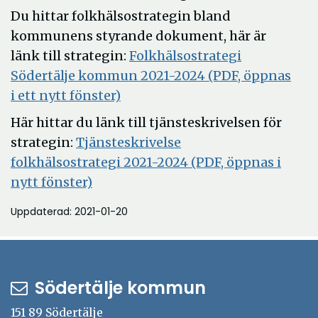
Du hittar folkhälsostrategin bland
kommunens styrande dokument, här är
länk till strategin:
Folkhälsostrategi
Södertälje kommun 2021-2024 (PDF, öppnas
Öppna
i ett nytt fönster)
i
Här hittar du länk till tjänsteskrivelsen för
nytt
strategin:
Tjänsteskrivelse
fönster
folkhälsostrategi 2021-2024 (PDF, öppnas i
Öppna
nytt fönster)
i
Uppdaterad: 2021-01-20
nytt
fönster
Södertälje kommun
151 89 Södertälje