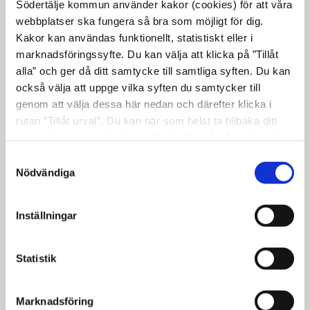
Södertälje kommun använder kakor (cookies) för att våra
invånare ska öka
webbplatser ska fungera så bra som möjligt för dig.
3. Inflytande och delaktighet
Kakor kan användas funktionellt, statistiskt eller i
marknadsföringssyfte. Du kan välja att klicka på ”Tillåt
f) Invånarnas delaktighet, tillit och
alla” och ger då ditt samtycke till samtliga syften. Du kan
inflytande ska öka i kommunen
också välja att uppge vilka syften du samtycker till
genom att välja dessa här nedan och därefter klicka i
4. Boende och boendemiljöer
rutan ”Tillåt urval”. Du kan när som helst ta tillbaka ditt
g) Kommunens fysiska miljöer som främjar
samtycke genom att öppna CookieBot på vår sida och
aktivitet och en god och jämlik hälsa ska
klicka på ”Ta tillbaka samtycke”. Genom att klicka på
Samtyckesval
"Visa detaljer" kan du läsa om hur kakorna används och
öka
Nödvändiga
hur vi och våra leverantörer inhämtar och behandlar
h) Säkerheten och tryggheten i
personuppgifter.
Inställningar
bostadsområden i kommunen ska öka
5. Hälsosamma levnadsvanor
Statistik
i) Den fysiska aktiviteten bland
kommunens invånare ska öka
Marknadsföring