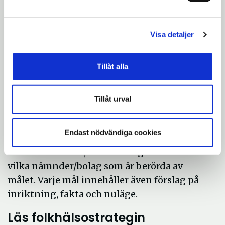
j) Andelen invånare som utvecklar skadligt
bruk, missbruk eller beroende av alkohol,
narkotika, tobak eller spel ska minska
Visa detaljer
6. Psykisk hälsa
Tillåt alla
k) Det psykiska välbefinnandet bland
kommunens invånare ska öka
Tillåt urval
l) Andelen våldsutsatta i kommunen ska
minska
Endast nödvändiga cookies
Under varje målområde redogörs bland
annat för för mål, samordningsansvar och
vilka nämnder/bolag som är berörda av
målet. Varje mål innehåller även förslag på
inriktning, fakta och nuläge.
Läs folkhälsostrategin