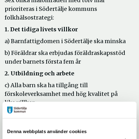
Sex olika målområden med tolv mål
prioriteras i Södertälje kommuns
folkhälsostrategi:
1. Det tidiga livets villkor
a) Barnfattigdomen i Södertälje ska minska
b) Föräldrar ska erbjudas föräldraskapsstöd
under barnets första fem år
2. Utbildning och arbete
c) Alla barn ska ha tillgång till
förskoleverksamhet med hög kvalitet på
lika villkor
d) Den hälsofrämjande och trygga
skolgången ska öka
Denna webbplats använder cookies
e) Sysselsättningen bland kommunens