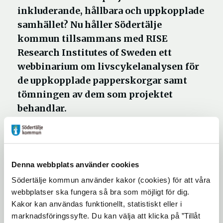
inkluderande, hållbara och uppkopplade
samhället? Nu håller Södertälje
kommun tillsammans med RISE
Research Institutes of Sweden ett
webbinarium om livscykelanalysen för
de uppkopplade papperskorgar samt
tömningen av dem som projektet
behandlar.
Birgit Brunklaus och Yoon Lin Chiew, senior
forskare respektive forskare inom miljö och
Denna webbplats använder cookies
hållbarhet på
RISE
har tillsammans gjort
Södertälje kommun använder kakor (cookies) för att våra
en livscykelanalys av alla delar som ingår i
webbplatser ska fungera så bra som möjligt för dig.
de uppkopplade papperskorgarna samt
Kakor kan användas funktionellt, statistiskt eller i
tömningsförfarandet. Livscykelanalys
marknadsföringssyfte. Du kan välja att klicka på ”Tillåt