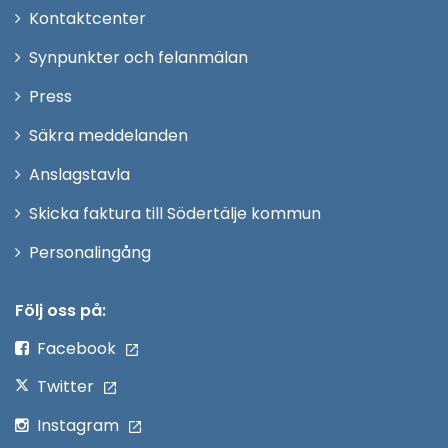
Öppna
Kontaktcenter
i
Synpunkter och felanmälan
nytt
Öppna
Press
fönster
i
Säkra meddelanden
nytt
Anslagstavla
fönster
Skicka faktura till Södertälje kommun
Öppna
Personalingång
i
nytt
Följ oss på:
fönster
Facebook
Twitter
Instagram