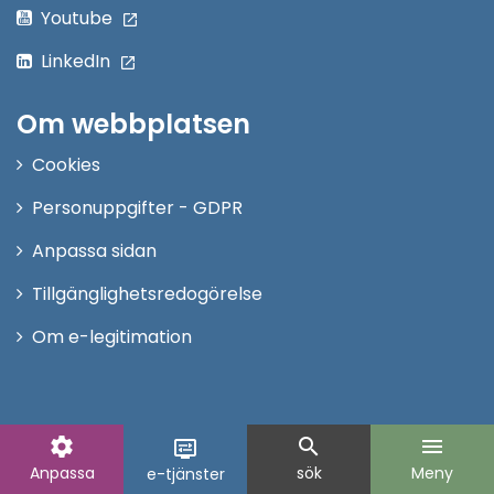
Youtube
LinkedIn
Om webbplatsen
Cookies
Personuppgifter - GDPR
Anpassa sidan
Tillgänglighetsredogörelse
Om e-legitimation
settings
search
menu
display_settings
Anpassa
sök
Meny
e-tjänster