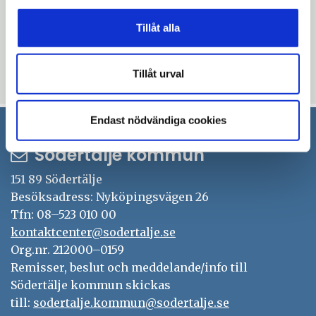
Microsoft Teams), torsdagen den 9
december, klockan 08:15 - 08:45.
Tillåt alla
Anmäl dig till webbinariet här.
Tillåt urval
Uppdaterad: 2021-11-17
Endast nödvändiga cookies
Södertälje kommun
151 89 Södertälje
Besöksadress: Nyköpingsvägen 26
Tfn: 08–523 010 00
kontaktcenter@sodertalje.se
Org.nr. 212000–0159
Remisser, beslut och meddelande/info till
Södertälje kommun skickas
till:
sodertalje.kommun@sodertalje.se