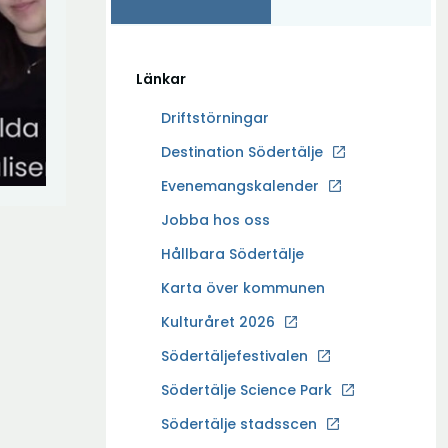
Länkar
Driftstörningar
Ö
Destination Södertälje
p
Evenemangskalender
p
Ö
Jobba hos oss
n
p
a
Hållbara Södertälje
p
i
Karta över kommunen
n
n
a
Kulturåret 2026
y
i
t
Södertäljefestivalen
n
t
Ö
Södertälje Science Park
y
f
p
t
Södertälje stadsscen
ö
p
t