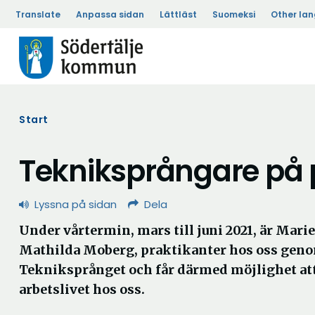
Translate
Anpassa sidan
Lättläst
Suomeksi
Other la
Start
Tekniksprångare på 
Lyssna på sidan
Dela
Under vårtermin, mars till juni 2021, är Mari
Mathilda Moberg, praktikanter hos oss gen
Tekniksprånget och får därmed möjlighet att
arbetslivet hos oss.