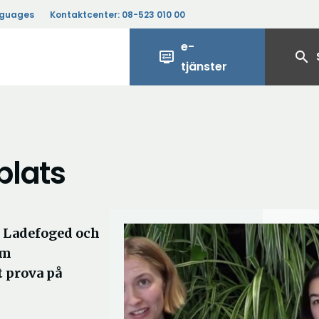
nguages
Kontaktcenter:
08-523 010 00
e-
display_settings
search
tjänster
plats
e Ladefoged och
om
 prova på