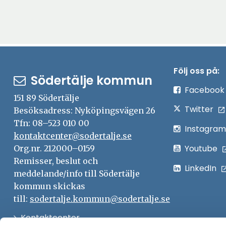
Följ oss på:
Södertälje kommun
Facebook
151 89 Södertälje
Twitter
Besöksadress: Nyköpingsvägen 26
Tfn: 08–523 010 00
Instagram
kontaktcenter@sodertalje.se
Youtube
Org.nr. 212000–0159
Remisser, beslut och
LinkedIn
meddelande/info till Södertälje
kommun skickas
till:
sodertalje.kommun@sodertalje.se
Öppna
Kontaktcenter