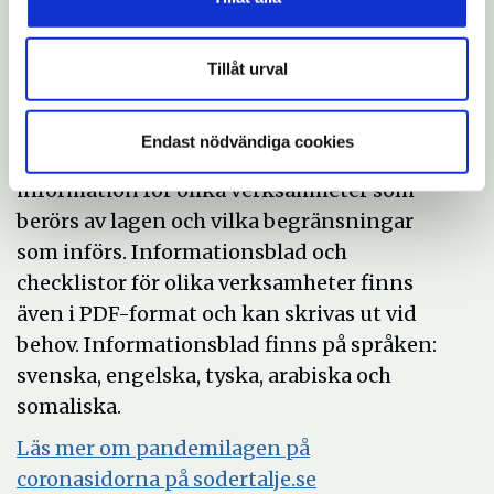
Öppna
regeringens hemsida
fönster
i
Information till olika typer av
nytt
Tillåt urval
verksamheter som berörs av
fönster
lagen
Endast nödvändiga cookies
Länsstyrelsen har tagit fram specifik
information för olika verksamheter som
berörs av lagen och vilka begränsningar
som införs. Informationsblad och
checklistor för olika verksamheter finns
även i PDF-format och kan skrivas ut vid
behov. Informationsblad finns på språken:
svenska, engelska, tyska, arabiska och
somaliska.
Läs mer om pandemilagen på
coronasidorna på sodertalje.se