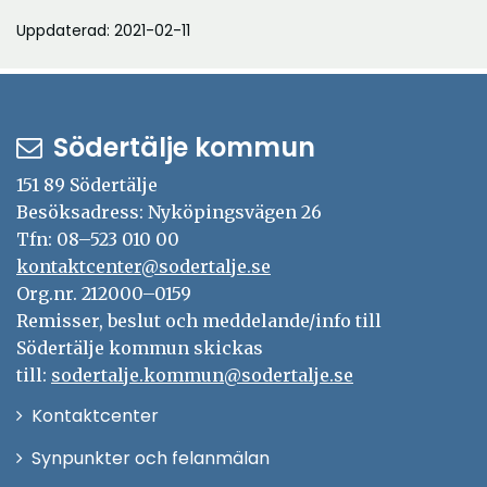
Uppdaterad: 2021-02-11
Södertälje kommun
151 89 Södertälje
Besöksadress: Nyköpingsvägen 26
Tfn: 08–523 010 00
kontaktcenter@sodertalje.se
Org.nr. 212000–0159
Remisser, beslut och meddelande/info till
Södertälje kommun skickas
till:
sodertalje.kommun@sodertalje.se
Öppna
Kontaktcenter
i
Synpunkter och felanmälan
nytt