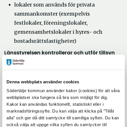
lokaler som används för privata
sammankomster (exempelvis
festlokaler, föreningslokaler,
gemensamhetslokaler i hyres- och
bostadsrättsfastigheter)
Länsstyrelsen kontrollerar och utför tillsyn
Länsstyrelsen ska se till så att
pandemilagen följs. I första hand jobbar
länsstyrelsen med information och råd.
Denna webbplats använder cookies
Tillsyn av en verksamhet utförs där risken
Södertälje kommun använder kakor (cookies) för att våra
för smittspridning bedöms vara störst. Om
webbplatser ska fungera så bra som möjligt för dig.
pandemilagen inte följs kan det bli
Kakor kan användas funktionellt, statistiskt eller i
nedstängning av verksamheter och vite kan
marknadsföringssyfte. Du kan välja att klicka på ”Tillåt
dömas ut.
alla” och ger då ditt samtycke till samtliga syften. Du kan
också välja att uppge vilka syften du samtycker till