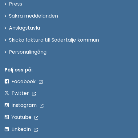
Öppna
Press
fönster
i
Säkra meddelanden
nytt
Anslagstavla
fönster
Skicka faktura till Södertälje kommun
Öppna
Personalingång
i
nytt
Följ oss på:
fönster
Facebook
Twitter
Instagram
Youtube
LinkedIn