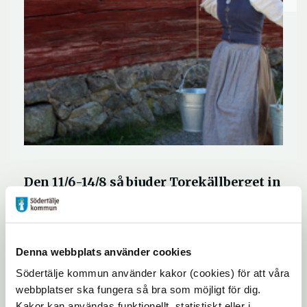
Den 11/6-14/8 så bjuder Torekällberget in
till en tidsresa tillbaka till en tid utan
trafik och buller.
Denna webbplats använder cookies
Kom och möt 1800-talets Södertälje med
Södertälje kommun använder kakor (cookies) för att våra
folkliga nöjen och möten kring våra
webbplatser ska fungera så bra som möjligt för dig.
kulturhistoriska hus och gårdar. 65 dagar
Kakor kan användas funktionellt, statistiskt eller i