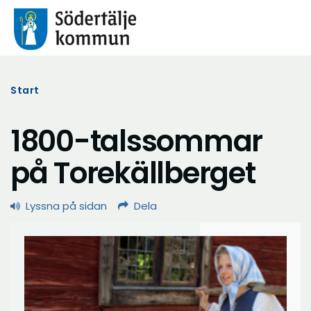
Start
1800-talssommar
på Torekällberget
Lyssna på sidan
Dela