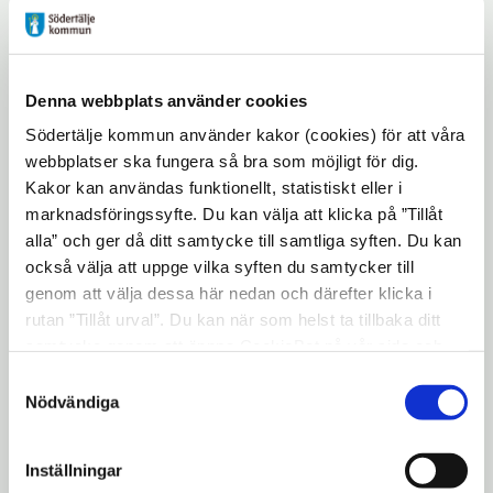
för någon annan, men det är alltid
personen själv som ska vilja ha vårt stöd.
Du behöver bo i Södertälje kommun och du
Denna webbplats använder cookies
kan behålla ditt stöd som du har idag. Du
Södertälje kommun använder kakor (cookies) för att våra
kan också söka dig till oss utan att ha
webbplatser ska fungera så bra som möjligt för dig.
någon kontakt med socialtjänsten
Kakor kan användas funktionellt, statistiskt eller i
idag. Anette Berg, resultatenhetschef på
marknadsföringssyfte. Du kan välja att klicka på ”Tillåt
socialpsykiatrin, beskriver behovet så här:
alla” och ger då ditt samtycke till samtliga syften. Du kan
också välja att uppge vilka syften du samtycker till
-De första åren som ung vuxen är viktiga år
genom att välja dessa här nedan och därefter klicka i
i livet där vi förhoppningsvis kan komma in
rutan ”Tillåt urval”. Du kan när som helst ta tillbaka ditt
som ett komplement och stötta upp för att
samtycke genom att öppna CookieBot på vår sida och
motverka längre behov av stödinsatser och
klicka på ”Ta tillbaka samtycke”. Genom att klicka på
Samtyckesval
"Visa detaljer" kan du läsa om hur kakorna används och
Nödvändiga
andra följder som utanförskap, försämrad
hur vi och våra leverantörer inhämtar och behandlar
psykisk och fysisk hälsa.
personuppgifter.
Inställningar