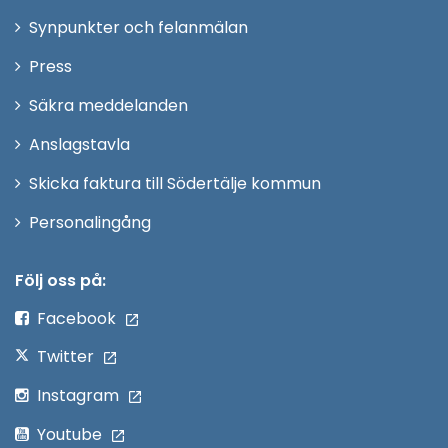
i
Synpunkter och felanmälan
nytt
Öppna
Press
fönster
i
Säkra meddelanden
nytt
Anslagstavla
fönster
Skicka faktura till Södertälje kommun
Öppna
Personalingång
i
nytt
Följ oss på:
fönster
Facebook
Twitter
Instagram
Youtube