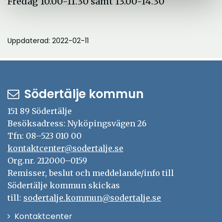
Fredag 10.00-11.30 samt 13.00-14.30
Uppdaterad: 2022-02-11
Södertälje kommun
151 89 Södertälje
Besöksadress: Nyköpingsvägen 26
Tfn: 08–523 010 00
kontaktcenter@sodertalje.se
Org.nr. 212000–0159
Remisser, beslut och meddelande/info till
Södertälje kommun skickas
till:
sodertalje.kommun@sodertalje.se
Öppna
Kontaktcenter