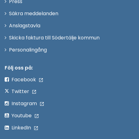
Öppna
Press
fönster
i
Säkra meddelanden
nytt
Anslagstavla
fönster
Skicka faktura till Södertälje kommun
Öppna
Personalingång
i
nytt
Följ oss på:
fönster
Facebook
Twitter
Instagram
Youtube
LinkedIn