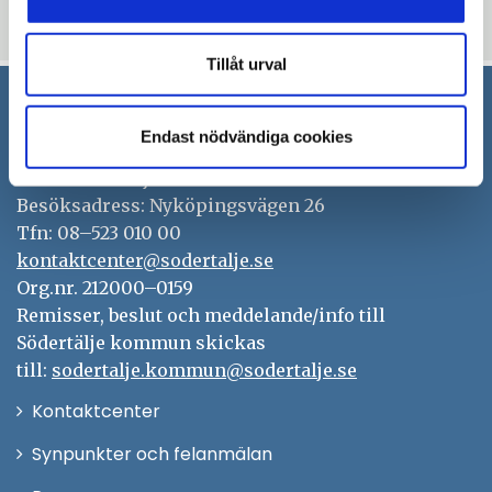
Uppdaterad: 2022-08-31
Tillåt urval
Södertälje kommun
Endast nödvändiga cookies
151 89 Södertälje
Besöksadress: Nyköpingsvägen 26
Tfn: 08–523 010 00
kontaktcenter@sodertalje.se
Org.nr. 212000–0159
Remisser, beslut och meddelande/info till
Södertälje kommun skickas
till:
sodertalje.kommun@sodertalje.se
Öppna
Kontaktcenter
i
Synpunkter och felanmälan
nytt