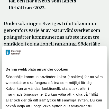
län och har utsetts som länets
förbättrare 2022.
Undersökningen Sveriges friluftskommun
genomförs varje år av Naturvårdsverket som
poängsätter kommunernas arbete inom tre
områden i en nationell rankning. Södertälje
har förbättrat sitt resultat med 20 procent
de senaste tre åren och får därför
utmärkelsen årets förbättrare.
Denna webbplats använder cookies
-Det är fint att se resultatet av de
Södertälje kommun använder kakor (cookies) för att våra
satsningar vi har gjort de senaste åren. Vi
webbplatser ska fungera så bra som möjligt för dig.
har skjutit till rejält med pengar för att öka
Kakor kan användas funktionellt, statistiskt eller i
ambitionsnivån och göra våra
marknadsföringssyfte. Du kan välja att klicka på ”Tillåt
alla” och ger då ditt samtycke till samtliga syften. Du kan
naturområden mer tillgängliga samtidigt
också välja att uppge vilka syften du samtycker till
som vi förstärkt naturskolan. Det är tydligt