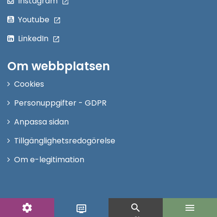
Instagram
Youtube
LinkedIn
Om webbplatsen
Cookies
Personuppgifter - GDPR
Anpassa sidan
Tillgänglighetsredogörelse
Om e-legitimation
settings
search
menu
display_settings