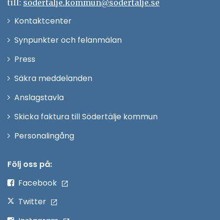
till:
sodertalje.kommun@sodertalje.se
Öppna
Kontaktcenter
i
Synpunkter och felanmälan
nytt
Öppna
Press
fönster
i
Säkra meddelanden
nytt
Anslagstavla
fönster
Skicka faktura till Södertälje kommun
Öppna
Personalingång
i
nytt
Följ oss på:
fönster
Facebook
Twitter