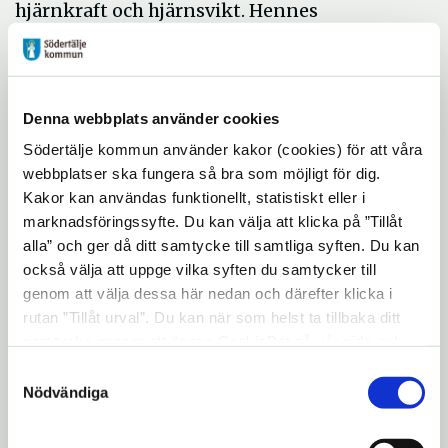
hjärnkraft och hjärnsvikt. Hennes
föreläsning tar sin utgångspunkt i hur
anhöriga på ett bättre sätt kan förstå sina
egna reaktioner och förstår och bemöta en
Denna webbplats använder cookies
som drabbas av kognitiva nedsättningar.
Södertälje kommun använder kakor (cookies) för att våra
Tid
: Torsdag 6 oktober klockan 14:30-19:30
webbplatser ska fungera så bra som möjligt för dig.
Plats
: Tom Tits Experiment, Storgatan 33,
Kakor kan användas funktionellt, statistiskt eller i
marknadsföringssyfte. Du kan välja att klicka på ”Tillåt
Södertälje
alla” och ger då ditt samtycke till samtliga syften. Du kan
Eventet är kostnadsfritt och du kan komma
också välja att uppge vilka syften du samtycker till
och gå som du vill.
genom att välja dessa här nedan och därefter klicka i
rutan ”Tillåt urval”. Du kan när som helst ta tillbaka ditt
samtycke genom att öppna CookieBot på vår sida och
klicka på ”Ta tillbaka samtycke”. Genom att klicka på
Hela programmet:
Samtyckesval
"Visa detaljer" kan du läsa om hur kakorna används och
Nödvändiga
14:30
Anhörigdagen 2022 startar! Vi ses
hur vi och våra leverantörer inhämtar och behandlar
på Tom Tits, plan 3.
personuppgifter.