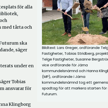
splats för alla
ibliotek,
 och
s med tårta och
 Futurum ska
Bildtext: Lars Greger, ordförande Tel
dande, säger
Fastigheter, Tobias Stridberg, projek
Telge Fastigheter, Susanne Bergströ
vice ordförande för Järna
terats under en
kommundelsnämnd och Hanna Kling
(MP), ordförande i Järna
 säger Tobias
kommundelsnämnd tog ett gemen
om ansvarar för
spadtag för att markera starten för
Futurum.
nna Klingborg