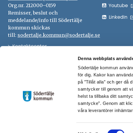
Youtube
Org.nr. 212000–0159
Remisser, beslut och
LinkedIn
meddelande/info till Södertälje
kommun skickas
till:
sodertalje.kommun@sodertalje.se
Öppna
Kontaktcenter
i
Synpunkter och felanmälan
Denna webbplats använde
nytt
Södertälje kommun använde
Öppna
Press
fönster
för dig. Kakor kan användas
i
Säkra meddelanden
på ”Tillåt alla” och ger då
nytt
samtycker till genom att vä
Anslagstavla
fönster
helst ta tillbaka ditt samt
Skicka faktura till Södertälje
samtycke”. Genom att klic
våra leverantörer inhämtar
kommun
Öppna
Personalingång
Samtyckesval
i