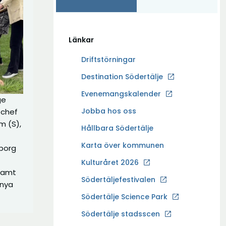
Länkar
Driftstörningar
Ö
Destination Södertälje
p
Evenemangskalender
ge
p
Ö
Jobba hos oss
tchef
n
p
m (S),
a
Hållbara Södertälje
p
i
Karta över kommunen
borg
n
n
a
Kulturåret 2026
y
samt
i
t
Södertäljefestivalen
 nya
n
t
Ö
Södertälje Science Park
y
f
p
t
Södertälje stadsscen
ö
p
t