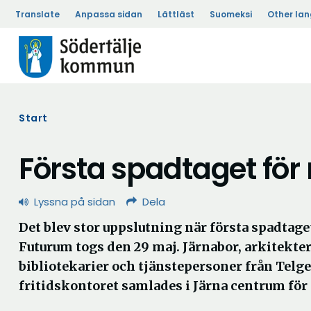
Translate
Anpassa sidan
Lättläst
Suomeksi
Other la
Start
Första spadtaget fö
Lyssna på sidan
Dela
Det blev stor uppslutning när första spadtage
Futurum togs den 29 maj. Järnabor, arkitekter,
bibliotekarier och tjänstepersoner från Telge
fritidskontoret samlades i Järna centrum för a