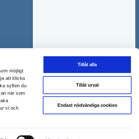
Tillåt alla
som möjligt
ja att klicka
Tillåt urval
lka syften du
 kan när som
baka
Endast nödvändiga cookies
ur vi och