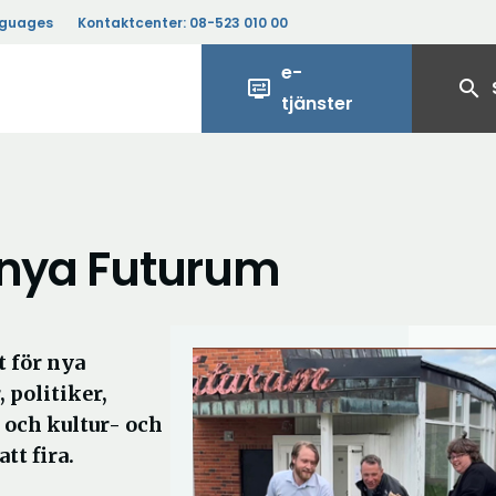
nguages
Kontaktcenter:
08-523 010 00
e-
display_settings
search
tjänster
r nya Futurum
t för nya
 politiker,
 och kultur- och
tt fira.