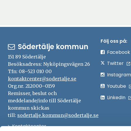
Följ oss på:
Södertälje kommun
Facebook
151 89 Södertälje
Twitter
Besöksadress: Nyköpingsvägen 26
Tfn: 08–523 010 00
Instagram
kontaktcenter@sodertalje.se
Youtube
Org.nr. 212000–0159
Remisser, beslut och
LinkedIn
meddelande/info till Södertälje
kommun skickas
till:
sodertalje.kommun@sodertalje.se
Öppna
Kontaktcenter