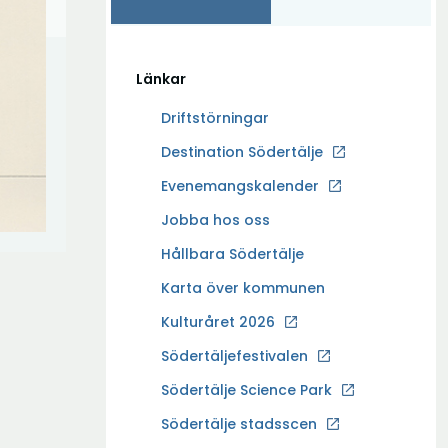
Länkar
Driftstörningar
Ö
Destination Södertälje
p
Evenemangskalender
p
Ö
Jobba hos oss
n
p
a
Hållbara Södertälje
p
i
Karta över kommunen
n
n
a
Kulturåret 2026
y
i
t
Södertäljefestivalen
n
t
Ö
Södertälje Science Park
y
f
p
t
Södertälje stadsscen
ö
p
t