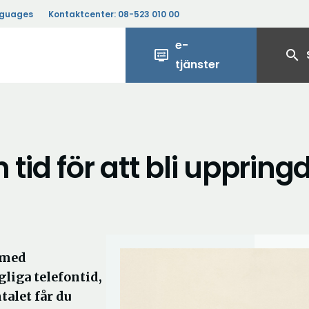
nguages
Kontaktcenter:
08-523 010 00
e-
display_settings
search
tjänster
tid för att bli uppring
 med
liga telefontid,
talet får du