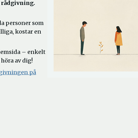
r rådgivning.
ilda personer som
lliga, kostar en
 hemsida – enkelt
höra av dig!
ådgivningen på