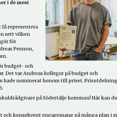
er i de mest
t få representera
n sett vilken
 gör för
ndreas Persson,
un.
ör budget- och
. Det var Andreas kollegor på budget och
 hade nominerat honom till priset. Prisutdelnin
6.
h skuldrådgivare på Södertälje kommun! Här kan du
rkt och konsekvent engagemang på många plan i si