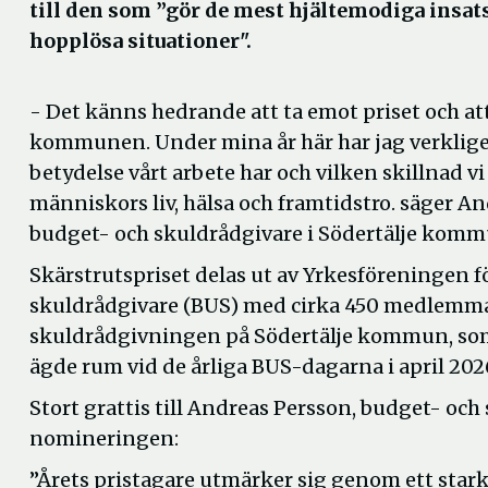
till den som ”gör de mest hjältemodiga insats
hopplösa situationer".
- Det känns hedrande att ta emot priset och at
kommunen. Under mina år här har jag verklige
betydelse vårt arbete har och vilken skillnad vi
människors liv, hälsa och framtidstro. säger A
budget- och skuldrådgivare i Södertälje komm
Skärstrutspriset delas ut av Yrkesföreningen f
skuldrådgivare (BUS) med cirka 450 medlemmar
skuldrådgivningen på Södertälje kommun, som
ägde rum vid de årliga BUS-dagarna i april 202
Stort grattis till Andreas Persson, budget- oc
nomineringen:
”Årets pristagare utmärker sig genom ett sta