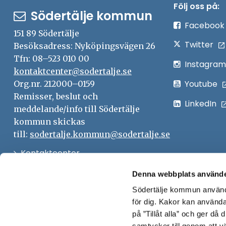
Följ oss på:
Södertälje kommun
Facebook
151 89 Södertälje
Twitter
Besöksadress: Nyköpingsvägen 26
Tfn: 08–523 010 00
Instagram
kontaktcenter@sodertalje.se
Youtube
Org.nr. 212000–0159
Remisser, beslut och
LinkedIn
meddelande/info till Södertälje
kommun skickas
till:
sodertalje.kommun@sodertalje.se
Öppna
Kontaktcenter
i
Synpunkter och felanmälan
Denna webbplats använde
nytt
Södertälje kommun använde
Öppna
Press
fönster
för dig. Kakor kan användas
i
Säkra meddelanden
på ”Tillåt alla” och ger då
nytt
samtycker till genom att vä