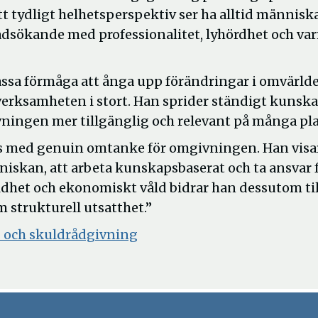
t tydligt helhetsperspektiv ser ha alltid människ
dsökande med professionalitet, lyhördhet och va
assa förmåga att ånga upp förändringar i omvärld
 verksamheten i stort. Han sprider ständigt kunsk
ivningen mer tillgänglig och relevant på många pl
 med genuin omtanke för omgivningen. Han visa
niskan, att arbeta kunskapsbaserat och ta ansvar 
ldhet och ekonomiskt våld bidrar han dessutom til
strukturell utsatthet.”
 och skuldrådgivning