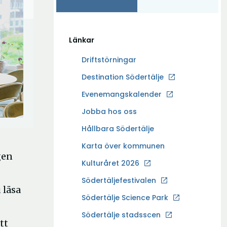
Länkar
Driftstörningar
Ö
Destination Södertälje
p
Evenemangskalender
p
Ö
Jobba hos oss
n
p
a
Hållbara Södertälje
p
i
Karta över kommunen
n
n
gen
a
Kulturåret 2026
y
i
t
Södertäljefestivalen
n
 läsa
t
Ö
Södertälje Science Park
y
f
p
t
Södertälje stadsscen
ö
tt
p
t