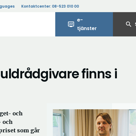
nguages
Kontaktcenter:
08-523 010 00
e-
display_settings
search
tjänster
uldrådgivare finns i
get- och
- och
spriset som går