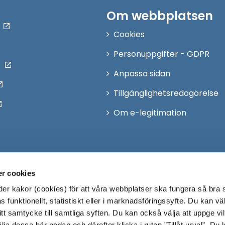
Om webbplatsen
Cookies
Personuppgifter - GDPR
Anpassa sidan
Tillgänglighetsredogörelse
Om e-legitimation
r cookies
r kakor (cookies) för att våra webbplatser ska fungera så bra 
 funktionellt, statistiskt eller i marknadsföringssyfte. Du kan väl
 ditt samtycke till samtliga syften. Du kan också välja att uppge vi
lja dessa här nedan och därefter klicka i rutan ”Tillåt urval”. Du