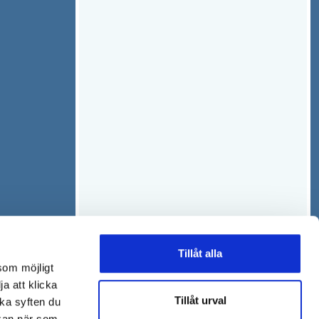
Tillåt alla
som möjligt
ja att klicka
Tillåt urval
lka syften du
 kan när som