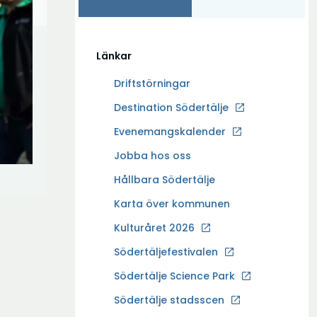
Länkar
Driftstörningar
Ö
Destination Södertälje
p
Evenemangskalender
p
Ö
Jobba hos oss
n
p
a
Hållbara Södertälje
p
i
Karta över kommunen
n
n
a
Kulturåret 2026
y
i
t
Södertäljefestivalen
n
t
Ö
Södertälje Science Park
y
f
p
t
Södertälje stadsscen
ö
p
t