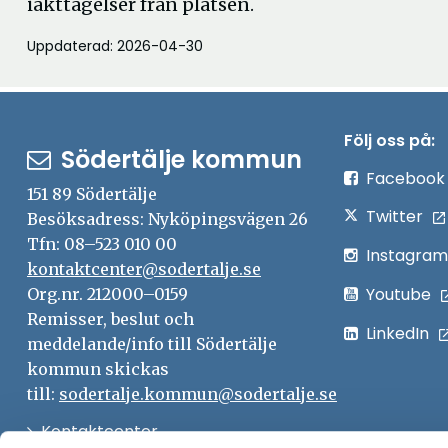
iakttagelser från platsen.
fönster
Uppdaterad: 2026-04-30
Följ oss på:
Södertälje kommun
Facebook
151 89 Södertälje
Twitter
Besöksadress: Nyköpingsvägen 26
Tfn: 08–523 010 00
Instagram
kontaktcenter@sodertalje.se
Youtube
Org.nr. 212000–0159
Remisser, beslut och
LinkedIn
meddelande/info till Södertälje
kommun skickas
till:
sodertalje.kommun@sodertalje.se
Öppna
Kontaktcenter