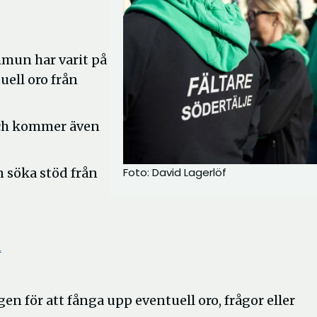
mmun har varit på
uell oro från
och kommer även
n söka stöd från
Foto: David Lagerlöf
Öppna
n
i
nytt
n för att fånga upp eventuell oro, frågor eller
fönster