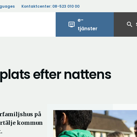
nguages
Kontaktcenter:
08-523 010 00
e-
display_settings
search
tjänster
lats efter nattens
erfamiljshus på
ertälje kommun
.