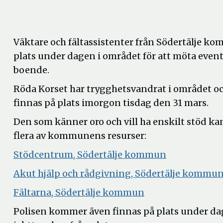
Väktare och fältassistenter från Södertälje ko
plats under dagen i området för att möta event
boende.
Röda Korset har trygghetsvandrat i området 
finnas på plats imorgon tisdag den 31 mars.
Den som känner oro och vill ha enskilt stöd ka
flera av kommunens resurser:
Öppna
Stödcentrum, Södertälje kommun
i
Akut hjälp och rådgivning, Södertälje kommu
nytt
Öppna
Fältarna, Södertälje kommun
fönster
i
Polisen kommer även finnas på plats under dage
nytt