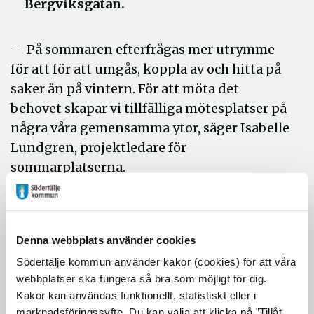
Bergviksgatan.
– På sommaren efterfrågas mer utrymme
för att för att umgås, koppla av och hitta på
saker än på vintern. För att möta det
behovet skapar vi tillfälliga mötesplatser på
några våra gemensamma ytor, säger Isabelle
Lundgren, projektledare för
sommarplatserna.
Tre av sommarplatserna är på samma
ställen som förra året, i Turingelunden,
Brunnängsparken och Hovsjö. Årets nyhet
Denna webbplats använder cookies
är sommarplatsen på Bergviksgatan vid
Södertälje kommun använder kakor (cookies) för att våra
Mälarparken.
webbplatser ska fungera så bra som möjligt för dig.
Kakor kan användas funktionellt, statistiskt eller i
En plats för både vila och
marknadsföringssyfte. Du kan välja att klicka på ”Tillåt