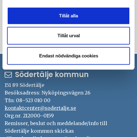
samverkan med medborgare utifrån idéer
som vi har fått in under dialogmöten och
Tillåt alla
enkäter.
Läs mer om årets sommarplatser här.
Tillåt urval
Uppdaterad: 2026-06-28
Endast nödvändiga cookies
Södertälje kommun
151 89 Södertälje
Besöksadress: Nyköpingsvägen 26
Tfn: 08–523 010 00
kontaktcenter@sodertalje.se
Org.nr. 212000–0159
Remisser, beslut och meddelande/info till
Södertälje kommun skickas