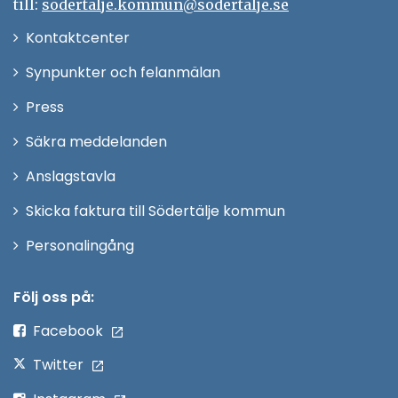
till:
sodertalje.kommun@sodertalje.se
Öppna
Kontaktcenter
i
Synpunkter och felanmälan
nytt
Öppna
Press
fönster
i
Säkra meddelanden
nytt
Anslagstavla
fönster
Skicka faktura till Södertälje kommun
Öppna
Personalingång
i
nytt
Följ oss på:
fönster
Facebook
Twitter