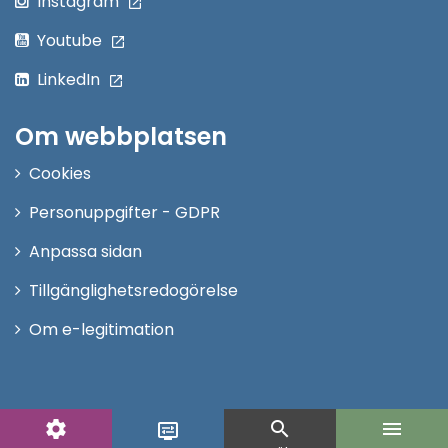
Instagram
Youtube
LinkedIn
Om webbplatsen
Cookies
Personuppgifter - GDPR
Anpassa sidan
Tillgänglighetsredogörelse
Om e-legitimation
settings
search
menu
display_settings