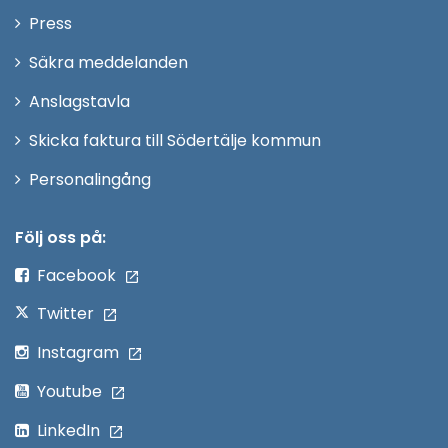
Öppna
Press
fönster
i
Säkra meddelanden
nytt
Anslagstavla
fönster
Skicka faktura till Södertälje kommun
Öppna
Personalingång
i
nytt
Följ oss på:
fönster
Facebook
Twitter
Instagram
Youtube
LinkedIn