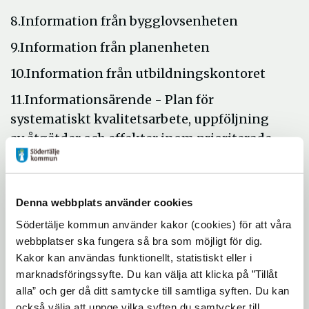
8.Information från bygglovsenheten
9.Information från planenheten
10.Information från utbildningskontoret
11.Informationsärende - Plan för
systematiskt kvalitetsarbete, uppföljning
av åtgätder och effekter inom prioriterade
utvecklings- och förbättringsåtgärder
Öppna
12.
Resultatredovisning grundskolan
i
Denna webbplats använder cookies
13.
Taxor och avgifter för förskoleverksamhet
nytt
Södertälje kommun använder kakor (cookies) för att våra
Öppna
och skolbarnomsorg 2018
fönster
webbplatser ska fungera så bra som möjligt för dig.
i
14.Information från kultur- och
Kakor kan användas funktionellt, statistiskt eller i
nytt
fritidskontoret
marknadsföringssyfte. Du kan välja att klicka på ”Tillåt
fönster
alla” och ger då ditt samtycke till samtliga syften. Du kan
15.Information gällande kulturnatten
också välja att uppge vilka syften du samtycker till