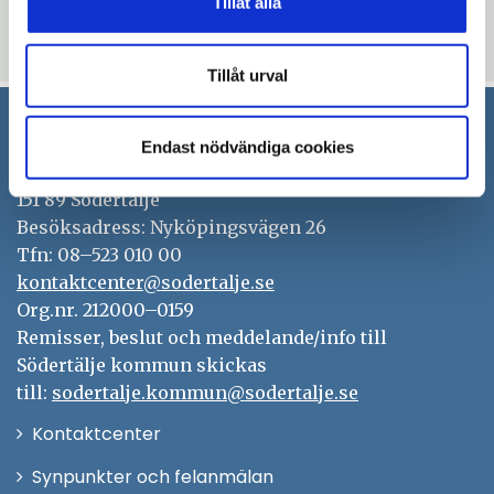
Tillåt alla
thumb_up
thumb_down
Ja
Nej
Tillåt urval
Endast nödvändiga cookies
Södertälje kommun
151 89 Södertälje
Besöksadress: Nyköpingsvägen 26
Tfn: 08–523 010 00
kontaktcenter@sodertalje.se
Org.nr. 212000–0159
Remisser, beslut och meddelande/info till
Södertälje kommun skickas
till:
sodertalje.kommun@sodertalje.se
Öppna
Kontaktcenter
i
Synpunkter och felanmälan
nytt