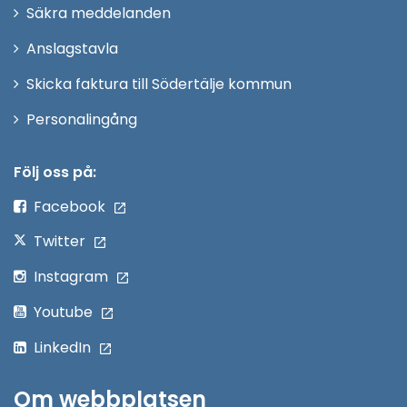
i
Säkra meddelanden
nytt
Anslagstavla
fönster
Skicka faktura till Södertälje kommun
Öppna
Personalingång
i
nytt
Följ oss på:
fönster
Facebook
Twitter
Instagram
Youtube
LinkedIn
Om webbplatsen