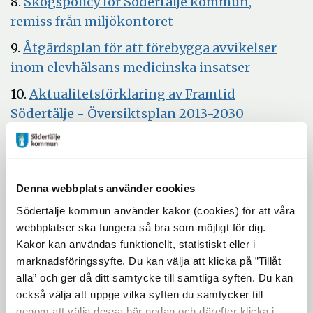
8.
Skogspolicy för Södertälje kommun,
Öppna
remiss från miljökontoret
i
9.
Åtgärdsplan för att förebygga avvikelser
nytt
Öppna
inom elevhälsans medicinska insatser
fönster
i
10.
Aktualitetsförklaring av Framtid
nytt
Öppna
Södertälje - Översiktsplan 2013-2030
fönster
i
Öppna
11.
Konstgräsplan Hölö IP
nytt
i
12.
Delårsbokslut för Hölö-Mörkö
fönster
nytt
Öppna
kommundelsnämnd april 2018
Denna webbplats använder cookies
fönster
i
Södertälje kommun använder kakor (cookies) för att våra
13.
Yttrande över remiss från
nytt
webbplatser ska fungera så bra som möjligt för dig.
samhällsbyggnadskontoret, "Förslag till
fönster
Kakor kan användas funktionellt, statistiskt eller i
odlingsstrategi i Södertälje kommun 2018-
marknadsföringssyfte. Du kan välja att klicka på ”Tillåt
Öppna
2030"
alla” och ger då ditt samtycke till samtliga syften. Du kan
i
också välja att uppge vilka syften du samtycker till
14.
Remiss: Samråd om förslag till
nytt
genom att välja dessa här nedan och därefter klicka i