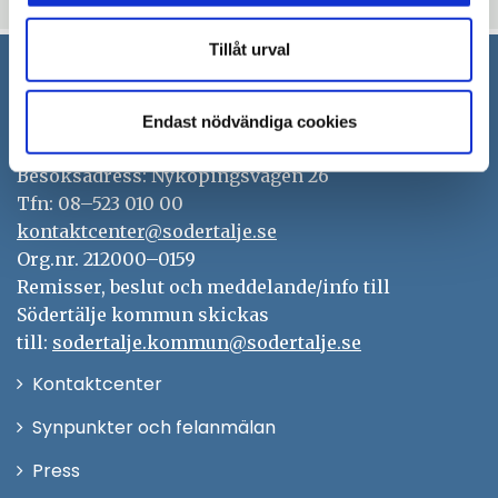
Tillåt urval
Södertälje kommun
Endast nödvändiga cookies
151 89 Södertälje
Besöksadress: Nyköpingsvägen 26
Tfn: 08–523 010 00
kontaktcenter@sodertalje.se
Org.nr. 212000–0159
Remisser, beslut och meddelande/info till
Södertälje kommun skickas
till:
sodertalje.kommun@sodertalje.se
Öppna
Kontaktcenter
i
Synpunkter och felanmälan
nytt
Öppna
Press
fönster