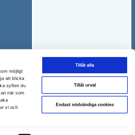
Tillåt alla
som möjligt
ja att klicka
Tillåt urval
lka syften du
 kan när som
baka
Endast nödvändiga cookies
ur vi och