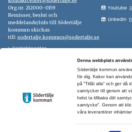
kontaktcenter@sodertalje.se
Youtube
Org.nr. 212000–0159
Remisser, beslut och
LinkedIn
meddelande/info till Södertälje
kommun skickas
till:
sodertalje.kommun@sodertalje.se
Öppna
Kontaktcenter
i
Synpunkter och felanmälan
Denna webbplats använde
nytt
Södertälje kommun använde
Öppna
Press
fönster
för dig. Kakor kan användas
i
Säkra meddelanden
på ”Tillåt alla” och ger då
nytt
samtycker till genom att vä
Anslagstavla
fönster
helst ta tillbaka ditt samt
Skicka faktura till Södertälje
samtycke”. Genom att klic
våra leverantörer inhämtar
kommun
Öppna
Personalingång
Samtyckesval