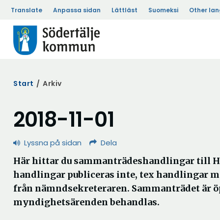
Translate
Anpassa sidan
Lättläst
Suomeksi
Other la
Start
/
Arkiv
2018-11-01
Lyssna på sidan
Dela
Här hittar du sammanträdeshandlingar til
handlingar publiceras inte, tex handlingar m
från nämndsekreteraren. Sammanträdet är ö
myndighetsärenden behandlas.