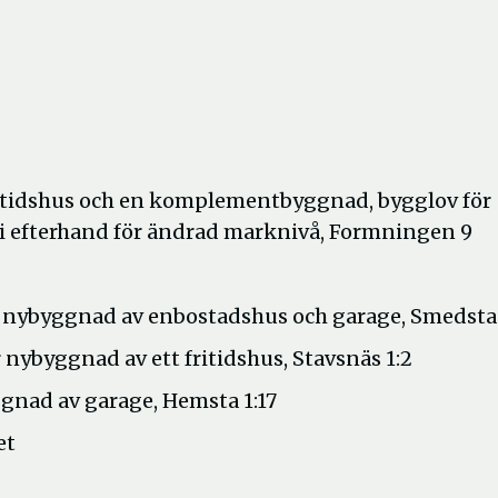
fritidshus och en komplementbyggnad, bygglov för
 i efterhand för ändrad marknivå, Formningen 9
 nybyggnad av enbostadshus och garage, Smedsta
ybyggnad av ett fritidshus, Stavsnäs 1:2
gnad av garage, Hemsta 1:17
et
a