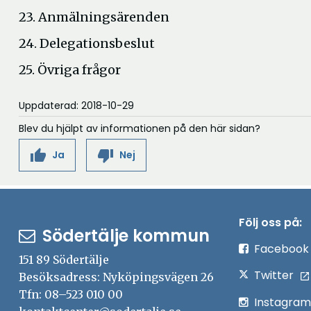
23. Anmälningsärenden
24. Delegationsbeslut
25. Övriga frågor
Uppdaterad: 2018-10-29
Blev du hjälpt av informationen på den här sidan?
thumb_up
thumb_down
Ja
Nej
Följ oss på:
Södertälje kommun
Facebook
151 89 Södertälje
Twitter
Besöksadress: Nyköpingsvägen 26
Tfn: 08–523 010 00
Instagram