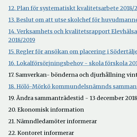
i
12. Plan för systematiskt kvalitetsarbete 2018/
nytt
13. Beslut om att utse skolchef för huvudma
fönst
14. Verksamhets och kvalitetsrapport Elevhäl
Öppna
2018/2019
i
15. Regler för ansökan om placering i Södert
nytt
16. Lokalförsörjningsbehov - skola förskola 20
fönster
17. Samverkan- bönderna och djurhållning vin
18. Hölö-Mörkö kommundelsnämnds sammantr
19. Ändra sammanträdestid - 13 december 201
20. Ekonomisk information
21. Nämndledamöter informerar
22. Kontoret informerar