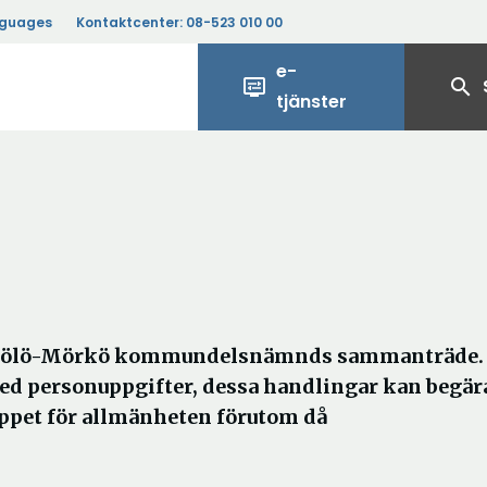
nguages
Kontaktcenter:
08-523 010 00
e-
display_settings
search
tjänster
l Hölö-Mörkö kommundelsnämnds sammanträde. 
ed personuppgifter, dessa handlingar kan begära
ppet för allmänheten förutom då