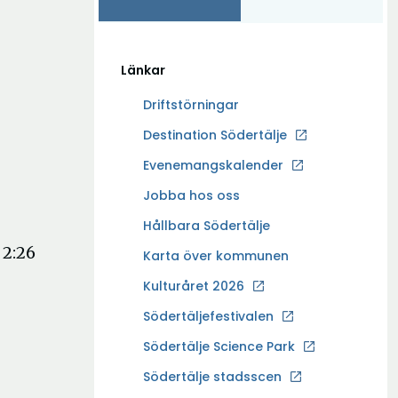
Länkar
Driftstörningar
Ö
Destination Södertälje
p
Evenemangskalender
p
Ö
Jobba hos oss
n
p
a
Hållbara Södertälje
p
i
 2:26
Karta över kommunen
n
n
a
Kulturåret 2026
y
i
t
Södertäljefestivalen
n
t
Ö
Södertälje Science Park
y
f
p
t
Södertälje stadsscen
ö
p
t