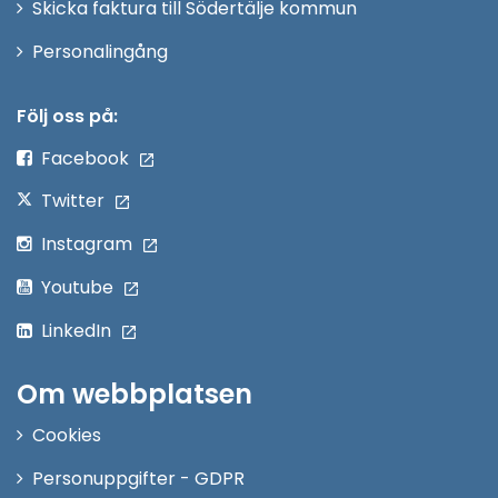
Skicka faktura till Södertälje kommun
Öppna
Personalingång
i
nytt
Följ oss på:
fönster
Facebook
Twitter
Instagram
Youtube
LinkedIn
Om webbplatsen
Cookies
Personuppgifter - GDPR