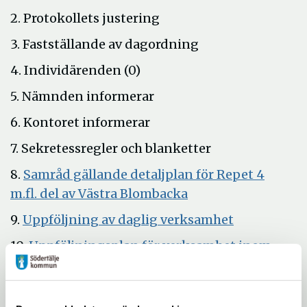
2. Protokollets justering
3. Fastställande av dagordning
4. Individärenden (0)
5. Nämnden informerar
6. Kontoret informerar
7. Sekretessregler och blanketter
8.
Samråd gällande detaljplan för Repet 4
Öppna
m.fl. del av Västra Blombacka
i
Öppna
9.
Uppföljning av daglig verksamhet
nytt
i
10.
Uppföljningsplan för verksamhet inom
fönster
nytt
Öppna
omsorgen 2019-2021
fönster
i
11.
Verksamhetsplan och budget för
nytt