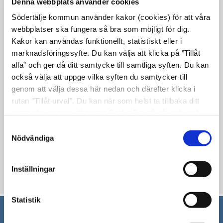
Öppna
omsorgsnämnden 2019
Denna webbplats använder cookies
fönster
i
Södertälje kommun använder kakor (cookies) för att våra
12.
Revidering av sammanträdesdatum för
nytt
webbplatser ska fungera så bra som möjligt för dig.
omsorgsnämnden
Kakor kan användas funktionellt, statistiskt eller i
fönster
13. Ärendebalans
marknadsföringssyfte. Du kan välja att klicka på ”Tillåt
alla” och ger då ditt samtycke till samtliga syften. Du kan
14. Anmälningsärenden
också välja att uppge vilka syften du samtycker till
genom att välja dessa här nedan och därefter klicka i
15. Delegeringsbeslut
rutan ”Tillåt urval”. Du kan när som helst ta tillbaka ditt
16. Övriga frågor
samtycke genom att öppna CookieBot på vår sida och
klicka på ”Ta tillbaka samtycke”. Genom att klicka på
Samtyckesval
Uppdaterad: 2019-01-24
"Visa detaljer" kan du läsa om hur kakorna används och
Nödvändiga
hur vi och våra leverantörer inhämtar och behandlar
Blev du hjälpt av informationen på den här sidan?
personuppgifter.
Inställningar
thumb_up
thumb_down
Ja
Nej
Statistik