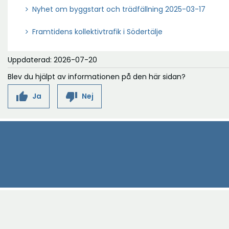
Nyhet om byggstart och trädfällning 2025-03-17
Framtidens kollektivtrafik i Södertälje
Uppdaterad: 2026-07-20
Blev du hjälpt av informationen på den här sidan?
thumb_up
thumb_down
Ja
Nej