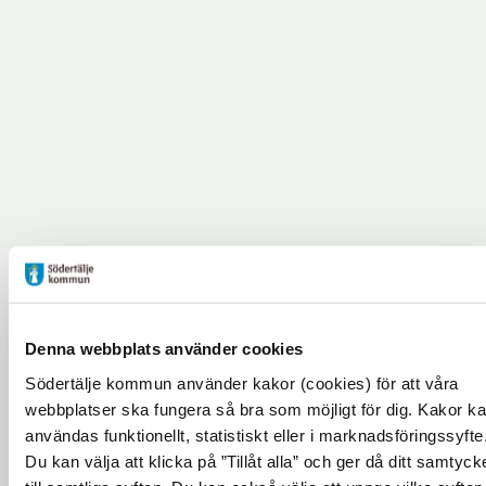
Tidplan
Ombyggnationen av Nyköpingsvägen
Denna webbplats använder cookies
påbörjades i april 2025. Hela ombyggnationen
Södertälje kommun använder kakor (cookies) för att våra
beräknas vara klar under 2027.
webbplatser ska fungera så bra som möjligt för dig. Kakor k
användas funktionellt, statistiskt eller i marknadsföringssyfte
Arbetet uförs etappvis
Du kan välja att klicka på ”Tillåt alla” och ger då ditt samtyck