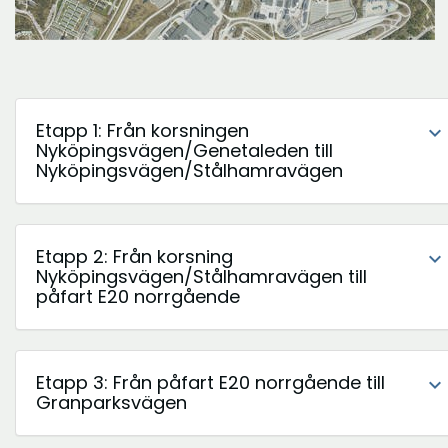
Etapp 1: Från korsningen
expand_more
Nyköpingsvägen/Genetaleden till
Nyköpingsvägen/Stålhamravägen
Etapp 2: Från korsning
expand_more
Nyköpingsvägen/Stålhamravägen till
påfart E20 norrgående
Etapp 3: Från påfart E20 norrgående till
expand_more
Granparksvägen