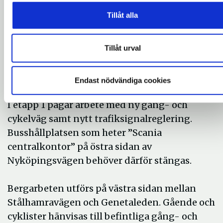
Stålhamravägen/Nyköpingsvägen, vilket
Tillåt alla
innebär en ökad mängd byggtrafik i området.
Gång- och cykeltrafikanter omleds och ett
provisoriskt övergångställe finns på
Tillåt urval
Nyköpingsvägen. Hastigheten är sänkt till 30
km/h för biltrafiken.
Endast nödvändiga cookies
I etapp 1 pågår arbete med ny gång- och
cykelväg samt nytt trafiksignalreglering
.
Busshållplatsen som heter ”Scania
centralkontor” på östra sidan av
Nyköpingsvägen behöver därför stängas.
Bergarbeten utförs på västra sidan mellan
Stålhamravägen och Genetaleden. Gående och
cyklister hänvisas till befintliga gång- och