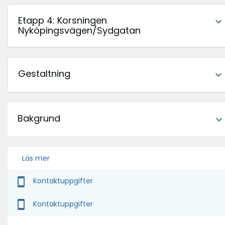
Etapp 4: Korsningen
expand_more
Nyköpingsvägen/Sydgatan
Gestaltning
expand_more
Bakgrund
expand_more
Läs mer
smartphone
Kontaktuppgifter
smartphone
Kontaktuppgifter