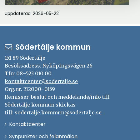
Uppdaterad: 2026-05-22
Södertälje kommun
151 89 Södertälje
Besöksadress: Nyköpingsvägen 26
Tfn: 08–523 010 00
kontaktcenter@sodertalje.se
Org.nr. 212000–0159
Remisser, beslut och meddelande/info till
Södertälje kommun skickas
till:
sodertalje.kommun@sodertalje.se
Öppna
Kontaktcenter
i
Synpunkter och felanmälan