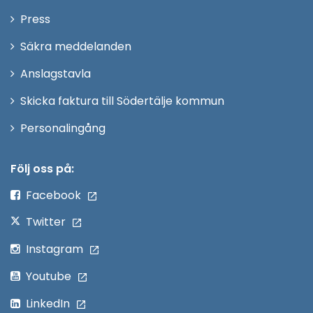
nytt
Öppna
Press
fönster
i
Säkra meddelanden
nytt
Anslagstavla
fönster
Skicka faktura till Södertälje kommun
Öppna
Personalingång
i
nytt
Följ oss på:
fönster
Facebook
Twitter
Instagram
Youtube
LinkedIn