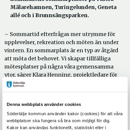
Mälarehamnen, Turingelunden, Geneta
allé och i Brunnsängsparken.
– Sommartid efterfrågas mer utrymme för
upplevelser, rekreation och möten än under
vintern. En sommarplats är en typ av åtgärd
att möta det behovet. Vi skapar tillfälliga
mötesplatser på några våra gemensamma
ytor, säger Klara Henning, projektledare för
kommunens sommarplatser.
En plats för både vila och
aktivitet
Denna webbplats använder cookies
Södertälje kommun använder kakor (cookies) för att våra
Sommarplatserna är en plats där
webbplatser ska fungera så bra som möjligt för dig.
medborgare och besökare i alla åldrar kan
Kakor kan användas funktionellt, statistiskt eller i