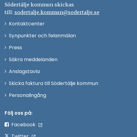
Södertälje kommun skickas
till:
sodertalje.kommun@sodertalje.se
Öppna
Kontaktcenter
i
Synpunkter och felanmälan
nytt
Öppna
Press
fönster
i
Säkra meddelanden
nytt
Anslagstavla
fönster
Skicka faktura till Södertälje kommun
Öppna
Personalingång
i
nytt
Följ oss på:
fönster
Facebook
Twitter