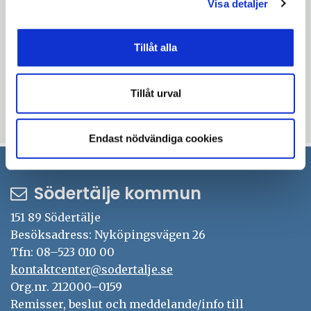
Visa detaljer
har i år, säger Klara Henning och syftar på
sommarplatserna i Geneta och Brunnsäng.
Tillåt alla
Du kan läsa mer om årets sommarplatser
här.
Tillåt urval
Uppdaterad: 2024-05-27
Endast nödvändiga cookies
Södertälje kommun
151 89 Södertälje
Besöksadress: Nyköpingsvägen 26
Tfn: 08–523 010 00
kontaktcenter@sodertalje.se
Org.nr. 212000–0159
Remisser, beslut och meddelande/info till