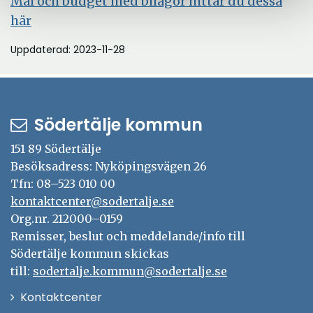
Mål och budget med bilagor hittar du dessa
här
Uppdaterad: 2023-11-28
Södertälje kommun
151 89 Södertälje
Besöksadress: Nyköpingsvägen 26
Tfn: 08–523 010 00
kontaktcenter@sodertalje.se
Org.nr. 212000–0159
Remisser, beslut och meddelande/info till
Södertälje kommun skickas
till:
sodertalje.kommun@sodertalje.se
Öppna
Kontaktcenter