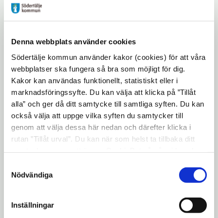
bekämpa grov organiserad
brottslighet och välfärdsbrottslighet
Denna webbplats använder cookies
Utveckla arbetsmarknads- och
Södertälje kommun använder kakor (cookies) för att våra
näringslivspolitiken
webbplatser ska fungera så bra som möjligt för dig.
Stärka den gröna omställningen där
Kakor kan användas funktionellt, statistiskt eller i
kommunen vidtar offensiva åtgärder
marknadsföringssyfte. Du kan välja att klicka på ”Tillåt
alla” och ger då ditt samtycke till samtliga syften. Du kan
för miljö och klimat
också välja att uppge vilka syften du samtycker till
Hålla ordning och reda i kommunens
genom att välja dessa här nedan och därefter klicka i
ekonomi
rutan ”Tillåt urval”. Du kan när som helst ta tillbaka ditt
samtycke genom att öppna CookieBot på vår sida och
Socialt, ekologiskt och
klicka på ”Ta tillbaka samtycke”. Genom att klicka på
Samtyckesval
ekonomiskt hållbara Södertälje
"Visa detaljer" kan du läsa om hur kakorna används och
Nödvändiga
hur vi och våra leverantörer inhämtar och behandlar
personuppgifter.
Inställningar