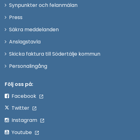
i
Synpunkter och felanmälan
nytt
Öppna
Press
fönster
i
Säkra meddelanden
nytt
Anslagstavla
fönster
Skicka faktura till Södertälje kommun
Öppna
Personalingång
i
nytt
Följ oss på:
fönster
Facebook
Twitter
Instagram
Youtube