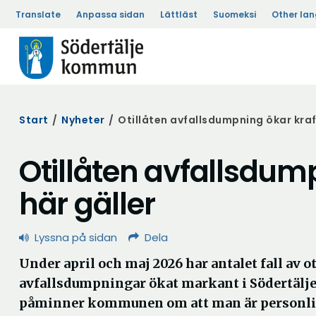
Translate
Anpassa sidan
Lättläst
Suomeksi
Other la
Start
/
Nyheter
/
Otillåten avfallsdumpning ökar kraft
Otillåten avfallsdump
här gäller
Lyssna på sidan
Dela
Under april och maj 2026 har antalet fall av o
avfallsdumpningar ökat markant i Södertäl
påminner kommunen om att man är personlig