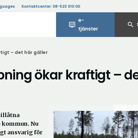
nguages
Kontaktcenter:
08-523 010 00
e-
display_settings
search
tjänster
igt – det här gäller
ning ökar kraftigt – d
tillåtna
je kommun. Nu
t ansvarig för