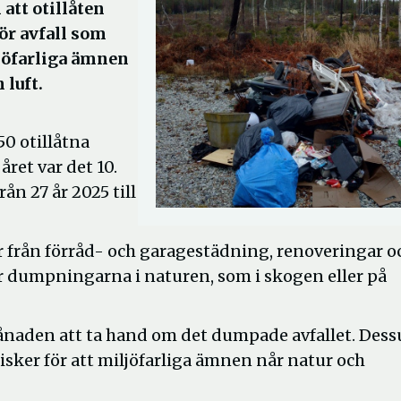
 att otillåten
ör avfall som
ljöfarliga ämnen
 luft.
50 otillåtna
ret var det 10.
n 27 år 2025 till
 från förråd- och garagestädning, renoveringar o
sker dumpningarna i naturen, som i skogen eller på
månaden att ta hand om det dumpade avfallet. Des
isker för att miljöfarliga ämnen når natur och