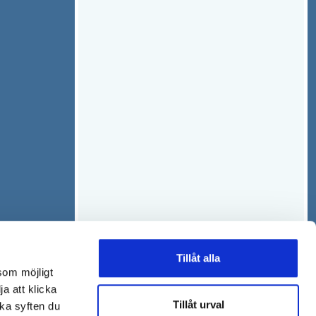
Tillåt alla
som möjligt
ja att klicka
Tillåt urval
lka syften du