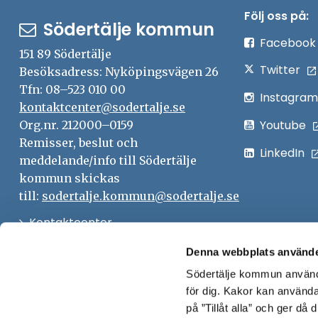
Följ oss på:
Södertälje kommun
Facebook
151 89 Södertälje
Twitter
Besöksadress: Nyköpingsvägen 26
Tfn: 08–523 010 00
Instagram
kontaktcenter@sodertalje.se
Youtube
Org.nr. 212000–0159
Remisser, beslut och
LinkedIn
meddelande/info till Södertälje
kommun skickas
till:
sodertalje.kommun@sodertalje.se
Öppna
Kontaktcenter
i
Synpunkter och felanmälan
Denna webbplats använde
nytt
Södertälje kommun använde
Öppna
Press
fönster
för dig. Kakor kan användas
i
Säkra meddelanden
på ”Tillåt alla” och ger då
nytt