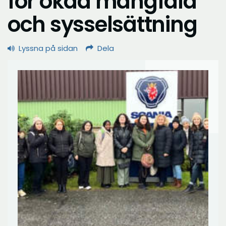
för ökad mångfald
och sysselsättning
Lyssna på sidan
Dela