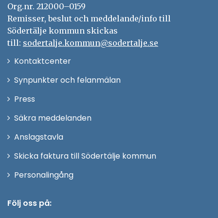
Org.nr. 212000–0159
Remisser, beslut och meddelande/info till
Södertälje kommun skickas
till:
sodertalje.kommun@sodertalje.se
Öppna
Kontaktcenter
i
Synpunkter och felanmälan
nytt
Öppna
Press
fönster
i
Säkra meddelanden
nytt
Anslagstavla
fönster
Skicka faktura till Södertälje kommun
Öppna
Personalingång
i
nytt
Följ oss på:
fönster