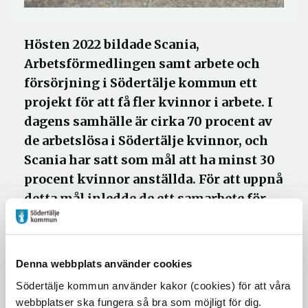
Hösten 2022 bildade Scania,
Arbetsförmedlingen samt arbete och
försörjning i Södertälje kommun ett
projekt för att få fler kvinnor i arbete. I
dagens samhälle är cirka 70 procent av
de arbetslösa i Södertälje kvinnor, och
Scania har satt som mål att ha minst 30
procent kvinnor anställda. För att uppnå
detta mål inledde de ett samarbete för
att skapa möjligheter för fler kvinnor
att arbeta inom Scania.
Denna webbplats använder cookies
Projektet har mynnat ut i att starta ett
Södertälje kommun använder kakor (cookies) för att våra
program på 6 månader för 15 kvinnor.
webbplatser ska fungera så bra som möjligt för dig.