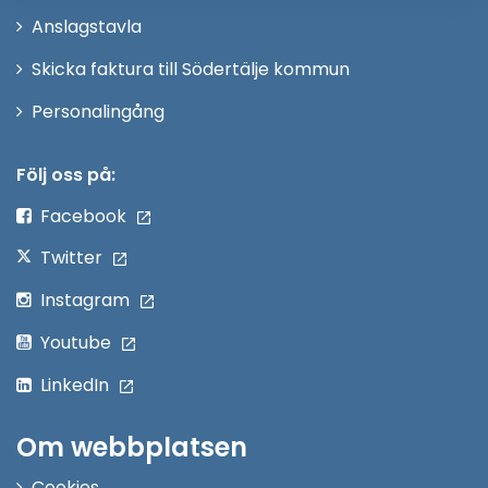
nytt
Anslagstavla
fönster
Skicka faktura till Södertälje kommun
Öppna
Personalingång
i
nytt
Följ oss på:
fönster
Facebook
Twitter
Instagram
Youtube
LinkedIn
Om webbplatsen
Cookies