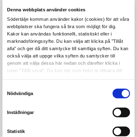
Julen är en stor reshelg och tåg och flyg blir
Denna webbplats använder cookies
snabbt fullbokade. För dig som behöver
Södertälje kommun använder kakor (cookies) för att våra
ansöka om riksfärdtjänst är det därför
webbplatser ska fungera så bra som möjligt för dig.
tryggast att ansöka i så god tid som möjligt,
Kakor kan användas funktionellt, statistiskt eller i
dock senast torsdag 15 november.
marknadsföringssyfte. Du kan välja att klicka på ”Tillåt
alla” och ger då ditt samtycke till samtliga syften. Du kan
Du ansöker genom att fylla i blanketten
också välja att uppge vilka syften du samtycker till
Öppna
Ansökan om riksfärdtjänst
och skicka den
genom att välja dessa här nedan och därefter klicka i
i
till Södertälje kommun, myndigheten för
rutan ”Tillåt urval”. Du kan när som helst ta tillbaka ditt
nytt
äldre och personer med
samtycke genom att öppna CookieBot på vår sida och
fönster
funktionsnedsättning, 151 89 Södertälje.
klicka på ”Ta tillbaka samtycke”. Genom att klicka på
Samtyckesval
"Visa detaljer" kan du läsa om hur kakorna används och
Nödvändiga
Du behöver inte ha beslut om vanlig
hur vi och våra leverantörer inhämtar och behandlar
färdtjänst för att ansöka om riksfärdtjänst.
personuppgifter.
Läs mer om riksfärdtjänst här.
Inställningar
Uppdaterad: 2020-06-23
Statistik