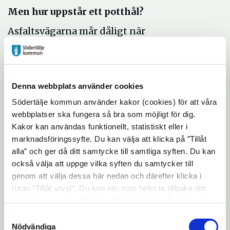
Men hur uppstår ett potthål?
Asfaltsvägarna mår dåligt när
temperaturen skiftar mellan plus och
minusgrader under dygnet. När det regnar
letar sig vattnet ner i asfalten och när det
Denna webbplats använder cookies
senare på natten fryser till expanderar
vattnet och spränger sönder asfalten. Även
Södertälje kommun använder kakor (cookies) för att våra
webbplatser ska fungera så bra som möjligt för dig.
bra asfaltsvägar drabbas av detta.
Kakor kan användas funktionellt, statistiskt eller i
Asfaltsskador och potthål åtgärdas av
marknadsföringssyfte. Du kan välja att klicka på ”Tillåt
kommunens driftenhet och entreprenörer
alla” och ger då ditt samtycke till samtliga syften. Du kan
också välja att uppge vilka syften du samtycker till
löpande, när vi får kännedom om skadorna.
genom att välja dessa här nedan och därefter klicka i
Kommunen åtgärdar de skador som
rutan ”Tillåt urval”. Du kan när som helst ta tillbaka ditt
uppstått på kommunens gator.
samtycke genom att öppna CookieBot på vår sida och
Trafikverkets vägar, t.ex. E20 och E4, samt
klicka på ”Ta tillbaka samtycke”. Genom att klicka på
Samtyckesval
privata vägar åtgärdas inte av kommunen.
"Visa detaljer" kan du läsa om hur kakorna används och
Nödvändiga