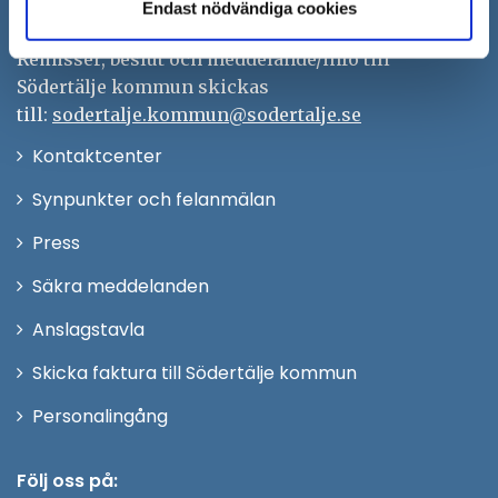
kontaktcenter@sodertalje.se
Endast nödvändiga cookies
Org.nr. 212000–0159
Remisser, beslut och meddelande/info till
Södertälje kommun skickas
till:
sodertalje.kommun@sodertalje.se
Öppna
Kontaktcenter
i
Synpunkter och felanmälan
nytt
Öppna
Press
fönster
i
Säkra meddelanden
nytt
Anslagstavla
fönster
Skicka faktura till Södertälje kommun
Öppna
Personalingång
i
nytt
Följ oss på: