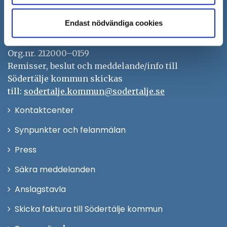
151 89 Södertälje
Besöksadress: Nyköpingsvägen 26
Endast nödvändiga cookies
Tfn: 08–523 010 00
kontaktcenter@sodertalje.se
Org.nr. 212000–0159
Remisser, beslut och meddelande/info till
Södertälje kommun skickas
till:
sodertalje.kommun@sodertalje.se
Öppna
Kontaktcenter
i
Synpunkter och felanmälan
nytt
Öppna
Press
fönster
i
Säkra meddelanden
nytt
Anslagstavla
fönster
Skicka faktura till Södertälje kommun