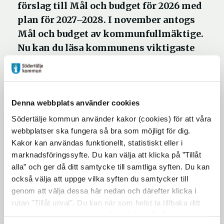
förslag till Mål och budget för 2026 med
plan för 2027–2028. I november antogs
Mål och budget av kommunfullmäktige.
Nu kan du läsa kommunens viktigaste
styrdokument med bilagor på
sodertalje.se.
Denna webbplats använder cookies
Mål och budget 2026–2028 tar upp hur
Södertälje kommun använder kakor (cookies) för att våra
Södertälje ska utvecklas och växa på ett
webbplatser ska fungera så bra som möjligt för dig.
hållbart sätt, om hur kommunen fördelar
Kakor kan användas funktionellt, statistiskt eller i
skattepengar, intäkter och statsbidrag samt
marknadsföringssyfte. Du kan välja att klicka på ”Tillåt
om kommunfullmäktiges utvecklingsmål.
alla” och ger då ditt samtycke till samtliga syften. Du kan
Även de politiska nämndernas inriktning
också välja att uppge vilka syften du samtycker till
genom att välja dessa här nedan och därefter klicka i
och uppföljning tas upp här.
rutan ”Tillåt urval”. Du kan när som helst ta tillbaka ditt
Majoriteten prioriterar fem områden
samtycke genom att öppna CookieBot på vår sida och