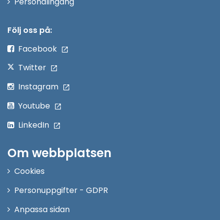
Öppna
Personalingång
i
nytt
Följ oss på:
fönster
Facebook
Twitter
Instagram
Youtube
LinkedIn
Om webbplatsen
Cookies
Personuppgifter - GDPR
Anpassa sidan