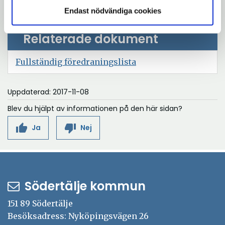
föreningsbidrag
Endast nödvändiga cookies
Relaterade dokument
Öppna
Fullständig föredraningslista
i
nytt
Uppdaterad: 2017-11-08
fönster
Blev du hjälpt av informationen på den här sidan?
thumb_up
thumb_down
Ja
Nej
Södertälje kommun
151 89 Södertälje
Besöksadress: Nyköpingsvägen 26