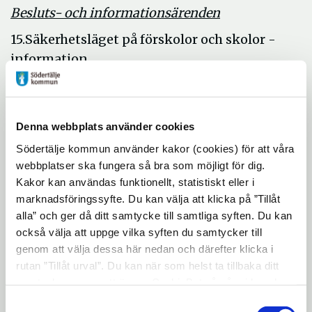
Besluts- och informationsärenden
15.Säkerhetsläget på förskolor och skolor -
information
16.
Lokalförsörjningsbehov skola förskola
2017-2022
Denna webbplats använder cookies
17.
Genomförande av hastighetsplan i Järna
Södertälje kommun använder kakor (cookies) för att våra
18.
Plan för systematiskt kvalitetsarbete UK
webbplatser ska fungera så bra som möjligt för dig.
Kakor kan användas funktionellt, statistiskt eller i
19.
Handlingsplan för bredbandsstrategi
marknadsföringssyfte. Du kan välja att klicka på ”Tillåt
20.
Mer idrott i skolan för goda reslutat på
alla” och ger då ditt samtycke till samtliga syften. Du kan
flera plan - motion från KD
också välja att uppge vilka syften du samtycker till
genom att välja dessa här nedan och därefter klicka i
21.
Ny delegationsordning för
rutan ”Tillåt urval”. Du kan när som helst ta tillbaka ditt
bygglovsenhetens verksamhetsområde
samtycke genom att öppna CookieBot på vår sida och
klicka på ”Ta tillbaka samtycke”. Genom att klicka på
22.
Sammanträdesplan 2018
Samtyckesval