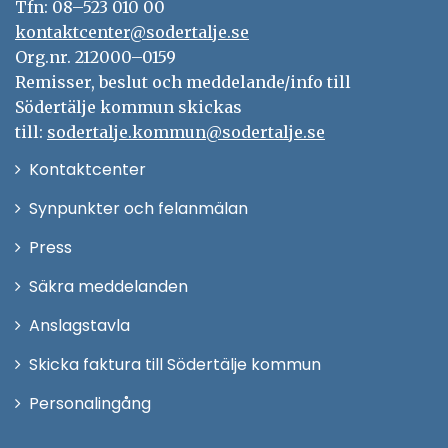
Tfn: 08–523 010 00
kontaktcenter@sodertalje.se
Org.nr. 212000–0159
Remisser, beslut och meddelande/info till
Södertälje kommun skickas
till:
sodertalje.kommun@sodertalje.se
Öppna
Kontaktcenter
i
Synpunkter och felanmälan
nytt
Öppna
Press
fönster
i
Säkra meddelanden
nytt
Anslagstavla
fönster
Skicka faktura till Södertälje kommun
Öppna
Personalingång
i