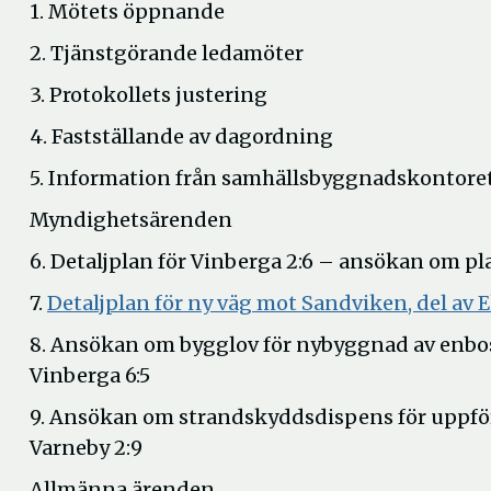
1. Mötets öppnande
2. Tjänstgörande ledamöter
3. Protokollets justering
4. Fastställande av dagordning
5. Information från samhällsbyggnadskontore
Myndighetsärenden
6. Detaljplan för Vinberga 2:6 – ansökan om p
7.
Detaljplan för ny väg mot Sandviken, del av Ek
8. Ansökan om bygglov för nybyggnad av enbos
Vinberga 6:5
9. Ansökan om strandskyddsdispens för uppf
Varneby 2:9
Allmänna ärenden