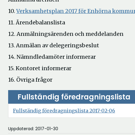
10.
Verksamhetsplan 2017 för Enhörna komm
11. Ärendebalanslista
12. Anmälningsärenden och meddelanden
13. Anmälan av delegeringsbeslut
14. Nämndledamöter informerar
15. Kontoret informerar
16. Övriga frågor
Fullständig föredragningslista
Öppna
Fullständig föredragningslista 2017-02-06
i
nytt
Uppdaterad: 2017-01-30
fönster