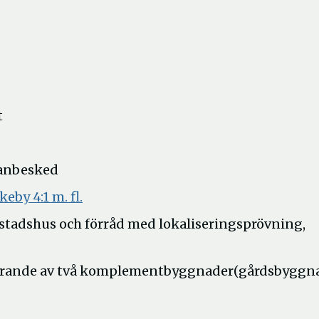
t
lanbesked
Öppna
eby 4:1 m. fl.
i
tadshus och förråd med lokaliseringsprövning,
nytt
fönster
örande av två komplementbyggnader(gårdsbyggna