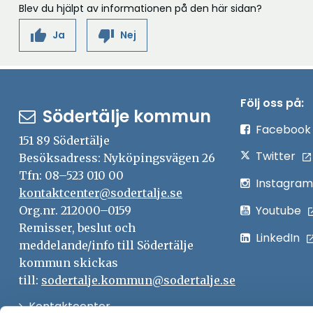
Blev du hjälpt av informationen på den här sidan?
thumb_up
thumb_down
Ja
Nej
Följ oss på:
Södertälje kommun
Facebook
151 89 Södertälje
Twitter
Besöksadress: Nyköpingsvägen 26
Tfn: 08–523 010 00
Instagram
kontaktcenter@sodertalje.se
Youtube
Org.nr. 212000–0159
Remisser, beslut och
LinkedIn
meddelande/info till Södertälje
kommun skickas
till:
sodertalje.kommun@sodertalje.se
Öppna
Kontaktcenter