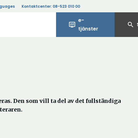
nguages
Kontaktcenter:
08-523 010 00
e-
display_settings
search
tjänster
ras. Den som vill ta del av det fullständiga
teraren.