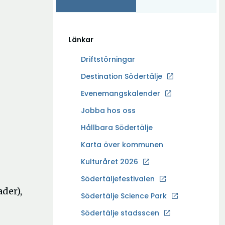
Länkar
Driftstörningar
Ö
Destination Södertälje
p
Evenemangskalender
p
Ö
Jobba hos oss
n
p
a
Hållbara Södertälje
p
i
Karta över kommunen
n
n
a
Kulturåret 2026
y
i
t
Södertäljefestivalen
n
t
der),
Ö
Södertälje Science Park
y
f
p
t
Södertälje stadsscen
ö
p
t