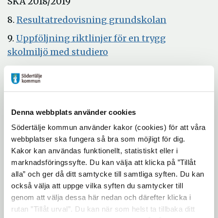
SKA 2018/2019
Öppna
8.
Resultatredovisning grundskolan
i
9.
Uppföljning riktlinjer för en trygg
nytt
Öppna
skolmiljö med studiero
fönster
i
10.
Skolplikt och skolfrånvaro, vårterminen
nytt
Öppna
2018
fönster
i
11.
Taxor och avgifter för
nytt
Denna webbplats använder cookies
förskoleverksamhet och skolbarnomsorg
fönster
Södertälje kommun använder kakor (cookies) för att våra
Öppna
2019
webbplatser ska fungera så bra som möjligt för dig.
i
12.
Yttrande över förvaltningens underlag
Kakor kan användas funktionellt, statistiskt eller i
nytt
Öppna
till Mål och budget 2019-2021
marknadsföringssyfte. Du kan välja att klicka på ”Tillåt
fönster
i
alla” och ger då ditt samtycke till samtliga syften. Du kan
13. Ärendebalanslista
också välja att uppge vilka syften du samtycker till
nytt
genom att välja dessa här nedan och därefter klicka i
14. Anmälningsärenden och meddelanden
fönster
rutan ”Tillåt urval”. Du kan när som helst ta tillbaka ditt
15. Anmälan av delegeringsbeslut