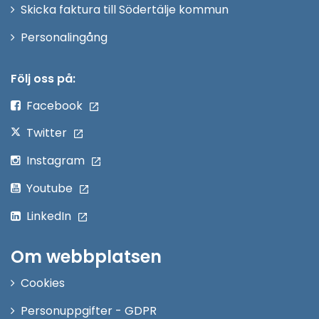
Skicka faktura till Södertälje kommun
Öppna
Personalingång
i
nytt
Följ oss på:
fönster
Facebook
Twitter
Instagram
Youtube
LinkedIn
Om webbplatsen
Cookies
Personuppgifter - GDPR