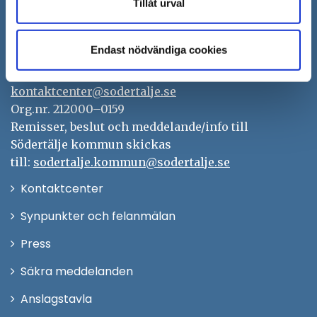
Tillåt urval
Södertälje kommun
151 89 Södertälje
Endast nödvändiga cookies
Besöksadress: Nyköpingsvägen 26
Tfn: 08–523 010 00
kontaktcenter@sodertalje.se
Org.nr. 212000–0159
Remisser, beslut och meddelande/info till
Södertälje kommun skickas
till:
sodertalje.kommun@sodertalje.se
Öppna
Kontaktcenter
i
Synpunkter och felanmälan
nytt
Öppna
Press
fönster
i
Säkra meddelanden
nytt
Anslagstavla
fönster