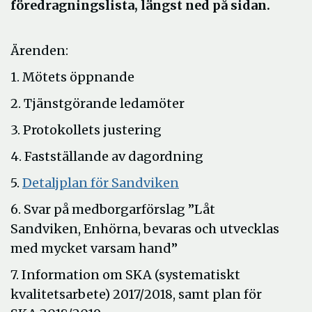
föredragningslista, längst ned på sidan.
Ärenden:
1. Mötets öppnande
2. Tjänstgörande ledamöter
3. Protokollets justering
4. Fastställande av dagordning
Öppna
5.
Detaljplan för Sandviken
i
6. Svar på medborgarförslag ”Låt
nytt
Sandviken, Enhörna, bevaras och utvecklas
fönster
med mycket varsam hand”
7. Information om SKA (systematiskt
kvalitetsarbete) 2017/2018, samt plan för