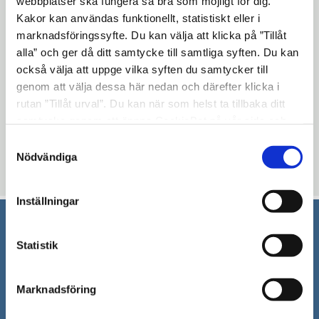
webbplatser ska fungera så bra som möjligt för dig.
Kakor kan användas funktionellt, statistiskt eller i
11. Anmälningsärenden
marknadsföringssyfte. Du kan välja att klicka på ”Tillåt
12. Delegationsbeslut
alla” och ger då ditt samtycke till samtliga syften. Du kan
också välja att uppge vilka syften du samtycker till
13. Övriga frågor
genom att välja dessa här nedan och därefter klicka i
rutan ”Tillåt urval”. Du kan när som helst ta tillbaka ditt
Uppdaterad: 2019-02-26
samtycke genom att öppna CookieBot på vår sida och
Blev du hjälpt av informationen på den här sidan?
klicka på ”Ta tillbaka samtycke”. Genom att klicka på
Samtyckesval
"Visa detaljer" kan du läsa om hur kakorna används och
Nödvändiga
thumb_up
thumb_down
Ja
Nej
hur vi och våra leverantörer inhämtar och behandlar
personuppgifter.
Inställningar
Södertälje kommun
Statistik
151 89 Södertälje
Besöksadress: Nyköpingsvägen 26
Marknadsföring
Tfn: 08–523 010 00