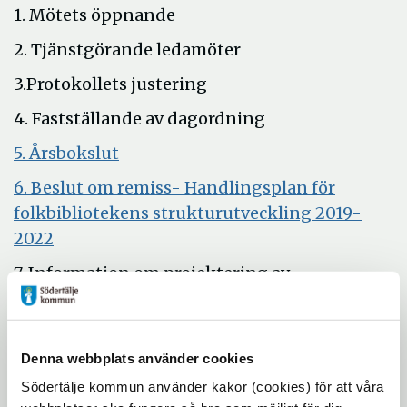
1. Mötets öppnande
2. Tjänstgörande ledamöter
3.Protokollets justering
4. Fastställande av dagordning
Öppna
5. Årsbokslut
i
6. Beslut om remiss- Handlingsplan för
nytt
folkbibliotekens strukturutveckling 2019-
fönster
Öppna
2022
i
7. Information om projektering av
nytt
idrottshall Mölnbo
fönster
8. Nämndledamöter informerar
Denna webbplats använder cookies
9. Kontoret informerar
Södertälje kommun använder kakor (cookies) för att våra
10. Ärendebalans