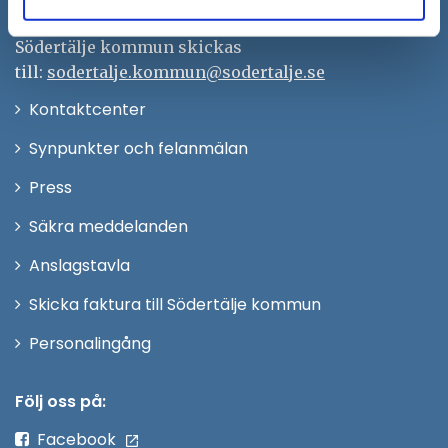
Remisser, beslut och meddelande/info till
Södertälje kommun skickas
till:
sodertalje.kommun@sodertalje.se
Öppna
Kontaktcenter
i
Synpunkter och felanmälan
nytt
Öppna
Press
fönster
i
Säkra meddelanden
nytt
Anslagstavla
fönster
Skicka faktura till Södertälje kommun
Öppna
Personalingång
i
nytt
Följ oss på:
fönster
Facebook