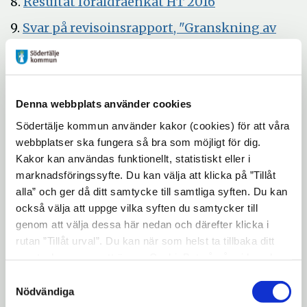
Öppna
8.
Resultat föräldraenkät HT 2016
i
9.
Svar på revisoinsrapport, "Granskning av
nytt
Öppna
elevhälsan"
fönster
i
10.
Svar på remiss från regeringskansliet
nytt
"Promemorian En flexiblare
fönster
Denna webbplats använder cookies
ämneslärarutbildning", dnr hos
Södertälje kommun använder kakor (cookies) för att våra
Öppna
Regeringskansliet U2016/04953/UH)
webbplatser ska fungera så bra som möjligt för dig.
i
11.
Svar på motion av Kristdemokraternas
Kakor kan användas funktionellt, statistiskt eller i
nytt
Öppna
fullmäktigegrupp "Mobbning i skolan"
marknadsföringssyfte. Du kan välja att klicka på ”Tillåt
fönster
alla” och ger då ditt samtycke till samtliga syften. Du kan
i
12. Ärendebalans
också välja att uppge vilka syften du samtycker till
nytt
genom att välja dessa här nedan och därefter klicka i
13. Delegeringsbeslut
fönster
rutan ”Tillåt urval”. Du kan när som helst ta tillbaka ditt
14. Meddelanden
samtycke genom att öppna CookieBot på vår sida och
klicka på ”Ta tillbaka samtycke”. Genom att klicka på
Samtyckesval
15. Övriga frågor
"Visa detaljer" kan du läsa om hur kakorna används och
Nödvändiga
hur vi och våra leverantörer inhämtar och behandlar