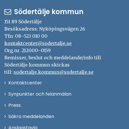
Södertälje kommun
151 89 Södertälje
Besöksadress: Nyköpingsvägen 26
Tfn: 08–523 010 00
kontaktcenter@sodertalje.se
Org.nr. 212000–0159
Remisser, beslut och meddelande/info till
Södertälje kommun skickas
till:
sodertalje.kommun@sodertalje.se
Öppna
Kontaktcenter
i
Synpunkter och felanmälan
nytt
Öppna
Press
fönster
i
Säkra meddelanden
nytt
Anslagstavla
fönster