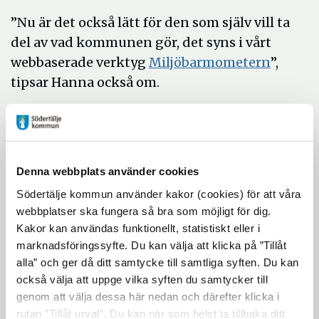
”Nu är det också lätt för den som själv vill ta
del av vad kommunen gör, det syns i vårt
Öppna
webbaserade verktyg
Miljöbarmometern
”,
i
tipsar Hanna också om.
nytt
Om uppföljningen av social
fönster
hållbarhet
Uppföljningningen för år 2022 visar att det
Denna webbplats använder cookies
pågår ett aktivt arbete med att uppnå
Södertälje kommun använder kakor (cookies) för att våra
samtliga av målen i folkhälsostrategin. Det
webbplatser ska fungera så bra som möjligt för dig.
pågår också ett aktivt arbete med att
Kakor kan användas funktionellt, statistiskt eller i
genomföra aktiviteterna i
marknadsföringssyfte. Du kan välja att klicka på ”Tillåt
handlingsplanerna.
alla” och ger då ditt samtycke till samtliga syften. Du kan
också välja att uppge vilka syften du samtycker till
Några positiva resultat är:
genom att välja dessa här nedan och därefter klicka i
- att andelen barn i kommunen med låg
rutan ”Tillåt urval”. Du kan när som helst ta tillbaka ditt