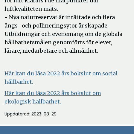
för luft klarats i de mätpunkter där
luftkvaliteten mäts.
- Nya naturreservat är inrättade och flera
ängs- och pollineringsytor är skapade.
Utbildningar och evenemang om de globala
hållbarhetsmålen genomförts för elever,
lärare, medarbetare och allmänhet.
Här kan du läsa 2022 års bokslut om social
Öppna
hållbarhet.
i
Här kan du läsa 2022 års bokslut om
nytt
Öppna
ekologisk hållbarhet.
fönster
i
Uppdaterad: 2023-08-29
nytt
fönster