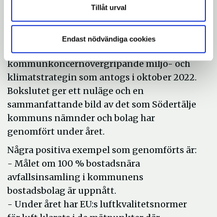
Om uppföljningen av ekologisk
Tillåt urval
hållbarhet
Miljö- och klimatbokslutet följer för första
Endast nödvändiga cookies
gången upp målen i den
kommunkoncernövergripande miljö- och
klimatstrategin som antogs i oktober 2022.
Bokslutet ger ett nuläge och en
sammanfattande bild av det som Södertälje
kommuns nämnder och bolag har
genomfört under året.
Några positiva exempel som genomförts är:
- Målet om 100 % bostadsnära
avfallsinsamling i kommunens
bostadsbolag är uppnått.
- Under året har EU:s luftkvalitetsnormer