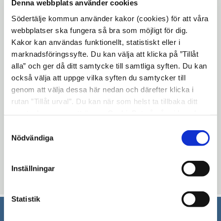
Denna webbplats använder cookies
veta för att vi ska kunna utveckla området i rätt
Södertälje kommun använder kakor (cookies) för att våra
riktning. Arbetet befinner sig i ett tidigt skede
webbplatser ska fungera så bra som möjligt för dig.
och kommunen bjuder nu in dig som invånare
Kakor kan användas funktionellt, statistiskt eller i
att vara med och bidra med din kunskap om
marknadsföringssyfte. Du kan välja att klicka på ”Tillåt
området.
alla” och ger då ditt samtycke till samtliga syften. Du kan
också välja att uppge vilka syften du samtycker till
Enkäten är öppen till och med 30 April 2019.
genom att välja dessa här nedan och därefter klicka i
Klicka
här
Öppna
för att delta!
rutan ”Tillåt urval”. Du kan när som helst ta tillbaka ditt
i
samtycke genom att öppna CookieBot på vår sida och
Öppna
Läs mer om
medborgardialoger
samt
nytt
klicka på ”Ta tillbaka samtycke”. Genom att klicka på
Samtyckesval
Öppna
i
strukturplaner
!
"Visa detaljer" kan du läsa om hur kakorna används och
fönster
Nödvändiga
i
nytt
hur vi och våra leverantörer inhämtar och behandlar
nytt
fönster
personuppgifter.
Inställningar
fönster
Uppdaterad: 2019-03-22
Statistik