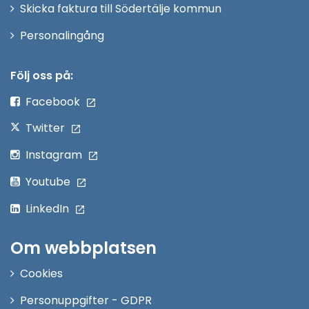
Skicka faktura till Södertälje kommun
Öppna
Personalingång
i
nytt
Följ oss på:
fönster
Facebook
Twitter
Instagram
Youtube
LinkedIn
Om webbplatsen
Cookies
Personuppgifter - GDPR